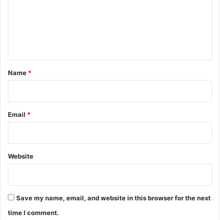
m
e
n
t
*
Name
*
Email
*
Website
Save my name, email, and website in this browser for the next
time I comment.