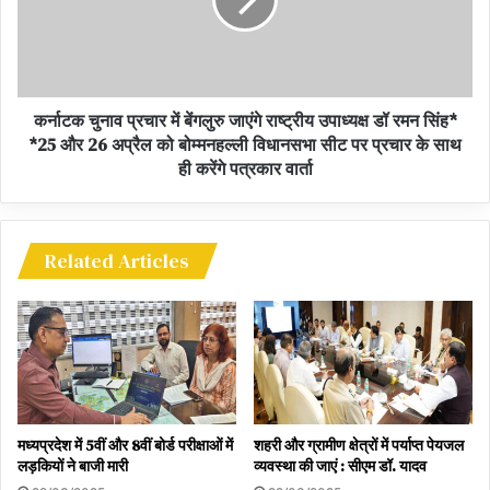
लेकिन 16 साल का वो लड़का इन सबसे परे एक नई पहचान बनाने उस दिन मैदान
पर उतरा था।
hit sixes on my balls'
कर्नाटक चुनाव प्रचार में बेंगलुरु जाएंगे राष्ट्रीय उपाध्यक्ष डॉ रमन सिंह*
*25 और 26 अप्रैल को बोम्मनहल्ली विधानसभा सीट पर प्रचार के साथ
Sachin Tendulkar Birthday: 'If you have the
ही करेंगे पत्रकार वार्ता
guts
Sachin Tendulkar Birthday: 'दम है तो मेरी गेंदों पर छक्के
मार'
Related Articles
when Sachin was challenged by Abdul Qadir
जब सचिन को अब्दुल कादिर ने किया था चैलेंज
मध्यप्रदेश में 5वीं और 8वीं बोर्ड परीक्षाओं में
शहरी और ग्रामीण क्षेत्रों में पर्याप्त पेयजल
लड़कियों ने बाजी मारी
व्यवस्था की जाएं : सीएम डॉ. यादव