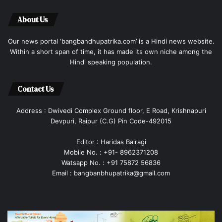
About Us
Our news portal ‘bangbandhupatrika.com’ is a Hindi news website.
Within a short span of time, it has made its own niche among the
Hindi speaking population.
Contact Us
Address : Dwivedi Complex Ground floor, E Road, Krishnapuri
Devpuri, Raipur (C.G) Pin Code-492015
Editor : Haridas Bairagi
Mobile No. : +91- 8962371208
Watsapp No. : +91 75872 56836
Email : bangbanbhupatrika@gmail.com