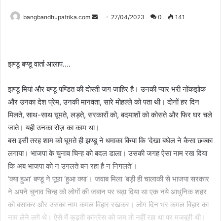
Send
bangbandhupatrika.com
27/04/2023
0
141
an
email
झण्डू बण्डू वार्ता आलाप….
झण्डू मियां और बण्डू पण्डित की दोस्ती जग जाहिर है। उनकी प्यार भरी नोंकझोक
और उनका देश प्रेम, उनकी मानवता, सारे मोहल्ले को पता थी। दोनों हर दिन
मिलते, साथ-साथ घूमते, लड़ते, सरकारों को, बदमाशों को कोसते और फिर घर चले
जाते। यही उनका रोज़ का काम था।
बस इसी तरह शाम को घूमते ही झण्डू ने धमाका किया कि ‘देखा बघेल ने कैसा छक्का
लगाया। भाजपा के चुनाव चिन्ह को बदल डाला। उसकी जगह ऐसा नाम रख दिया
कि अब भाजपा को न उगलते बन रहा है न निगलते’।
‘क्या हुआ’ बण्डू ने पूछा ‘हुआ क्या’। जवाब मिला ‘बड़ी ही चालाकी से भाजपा सरकार
ने अपने चुनाव चिन्ह को लोगों की जबान पर चढ़ा दिया था एक नये आधुनिक शहर
को बसाकर और उसका नाम कमल विहार रखकर। लोग दिन भर कमल विहार का
नाम लेने लगे थे। ऐसे में कुढ़ती कांग्रेस को जम तो नहीं रहा था पर मजबूरी थी।