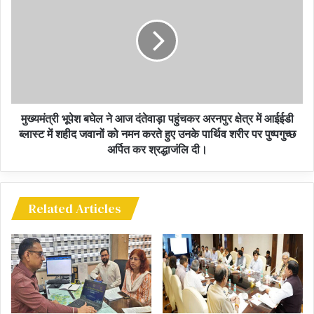
The fearless pen of senior journalist Jawahar
Nagdev is the crooked trick of the straight
path…
ये मुख्यमंत्री का एक और छक्का है भाजपा को भारी अखरेगा ये पक्का
है
मुख्यमंत्री भूपेश बघेल ने आज दंतेवाड़ा पहुंचकर अरनपुर क्षेत्र में आईईडी
ब्लास्ट में शहीद जवानों को नमन करते हुए उनके पार्थिव शरीर पर पुष्पगुच्छ
अर्पित कर श्रद्धाजंलि दी।
Related Articles