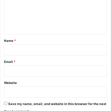
m
m
e
n
t
*
Name
*
Email
*
Website
Save my name, email, and website in this browser for the next