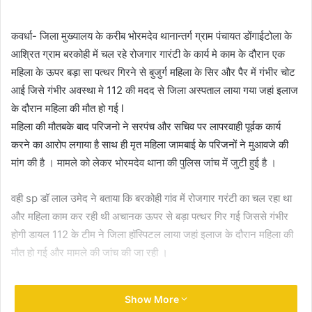
email
कवर्धा- जिला मुख्यालय के करीब भोरमदेव थानान्तर्ग ग्राम पंचायत डोंगाईटोला के
आश्रित ग्राम बरकोही में चल रहे रोजगार गारंटी के कार्य मे काम के दौरान एक
महिला के ऊपर बड़ा सा पत्थर गिरने से बुजुर्ग महिला के सिर और पैर में गंभीर चोट
आई जिसे गंभीर अवस्था मे 112 की मदद से जिला अस्पताल लाया गया जहां इलाज
के दौरान महिला की मौत हो गई l
महिला की मौतबके बाद परिजनो ने सरपंच और सचिव पर लापरवाही पूर्वक कार्य
करने का आरोप लगाया है साथ ही मृत महिला जामबाई के परिजनों ने मुआवजे की
मांग की है । मामले को लेकर भोरमदेव थाना की पुलिस जांच में जुटी हुई है ।
वही sp डॉ लाल उमेद ने बताया कि बरकोही गांव में रोजगार गरंटी का चल रहा था
और महिला काम कर रही थी अचानक ऊपर से बड़ा पत्थर गिर गई जिससे गंभीर
होगी डायल 112 के टीम ने जिला हॉस्पिटल लाया जहां इलाज के दौरान महिला की
मौत हो गई और मामले की जांच की जा रही ।
Woman employed in employment guarantee
Show More