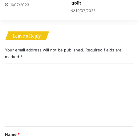
तस्वीर
16/07/2023
19/07/2025
Leave a Reply
Your email address will not be published.
Required fields are
marked
*
C
o
m
m
e
n
t
*
Name
*