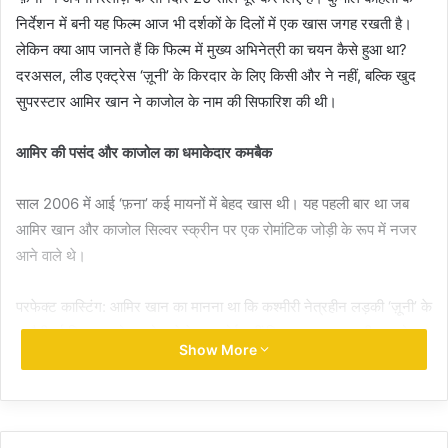
निर्देशन में बनी यह फिल्म आज भी दर्शकों के दिलों में एक खास जगह रखती है।
लेकिन क्या आप जानते हैं कि फिल्म में मुख्य अभिनेत्री का चयन कैसे हुआ था?
दरअसल, लीड एक्ट्रेस ‘ज़ूनी’ के किरदार के लिए किसी और ने नहीं, बल्कि खुद
सुपरस्टार आमिर खान ने काजोल के नाम की सिफारिश की थी।
आमिर की पसंद और काजोल का धमाकेदार कमबैक
साल 2006 में आई ‘फ़ना’ कई मायनों में बेहद खास थी। यह पहली बार था जब
आमिर खान और काजोल सिल्वर स्क्रीन पर एक रोमांटिक जोड़ी के रूप में नजर
आने वाले थे।
परफेक्ट कास्टिंग: आमिर खान का मानना था कि कश्मीरी नेत्रहीन लड़की ‘ज़ूनी’ के
चुनौतीपूर्ण किरदार को काजोल से बेहतर कोई नहीं निभा सकता। उनकी यह सोच
Show More
बिल्कुल सही साबित हुई और दोनों की ऑन-स्क्रीन केमिस्ट्री ने दर्शकों को
मंत्रमुग्ध कर दिया।
5 साल बाद वापसी: यह फिल्म काजोल के करियर के लिए भी एक बड़ा टर्निंग पॉइंट