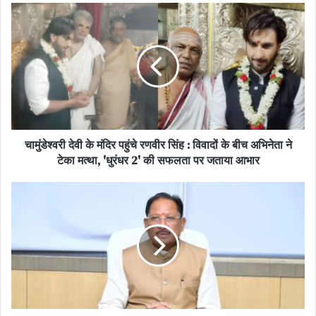
थी। उन्होंने लगभग पांच साल के लंबे अंतराल के बाद मुख्य अभिनेत्री के तौर पर
बड़े पर्दे पर वापसी की थी और अपनी शानदार एक्टिंग से साबित कर दिया कि उनका
जादू आज भी बरकरार है।
सस्पेंस, रोमांस और सदाबहार संगीत का सफर
‘फ़ना’ की कहानी एक कश्मीरी लड़की ज़ूनी के इर्द-गिर्द घूमती है, जिसे दिल्ली दौरे
के दौरान अपने टूर गाइड रेहान (आमिर खान) से प्यार हो जाता है। ज़ूनी इस बात
चामुंडेश्वरी देवी के मंदिर पहुंचे रणवीर सिंह : विवादों के बीच अभिनेता ने
से पूरी तरह अनजान होती है कि जिस इंसान को वह अपना दिल दे बैठी है, उसका
टेका मत्था, 'धुरंधर 2' की सफलता पर जताया आभार
एक गहरा और खतरनाक अतीत है। रोमांस और देशभक्ति के ताने-बाने से बुनी यह
थ्रिलर आज दो दशक बाद भी उतनी ही फ्रेश और बांधकर रखने वाली लगती है।
बॉक्स ऑफिस पर सफलता के झंडे गाड़ने के साथ-साथ यह फिल्म उस साल की
सबसे ज्यादा कमाई करने वाली टॉप फिल्मों में शामिल हुई थी।
हिट संगीत की विरासत: जतिन-ललित के संगीत से सजी इस फिल्म के गानों ने उस
दौर में हर तरफ धूम मचा दी थी। ‘चांद सिफारिश’, ‘मेरे हाथ में’, ‘देश रंगीला’ और