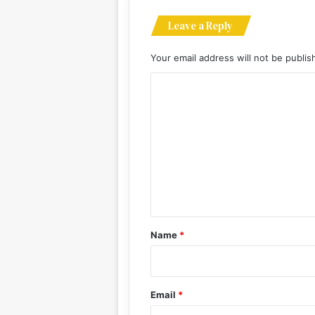
Leave a Reply
Your email address will not be publis
C
o
m
m
e
n
t
*
Name
*
Email
*