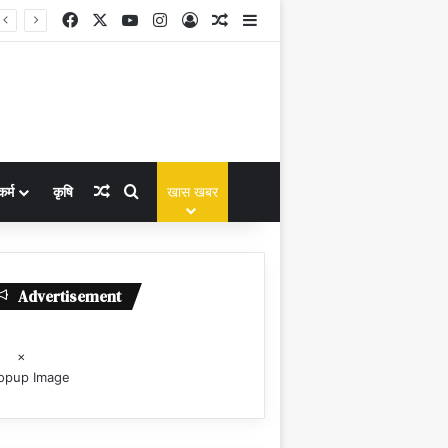
Facebook
X
YouTube
Instagram
Log In
Random Article
Sidebar
Random Article
Search for
कर्म
कृषि
खास खबर
Advertisement
×