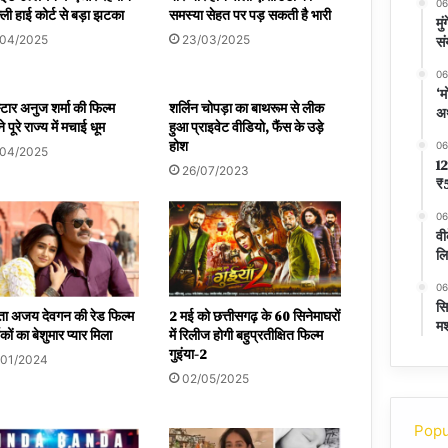
06
्ली हाई कोर्ट से बड़ा झटका
समस्या सेहत पर पड़ सकती है भारी
मु
/04/2025
23/03/2025
सं
06
‘म
्टार अनुज शर्मा की फिल्म
शर्लिन चोपड़ा का बाथरूम से लीक
अर
े पूरे राज्य में मचाई धूम
हुआ प्राइवेट वीडियो, फैंस के उड़े
होश
06
/04/2025
12
26/07/2023
₹5
06
वी
लि
06
सि
ा अजय देवगन की रेड फिल्म
2 मई को छत्तीसगढ़ के 60 सिनेमाघरों
मश
कों का बेशुमार प्यार मिला
में रिलीज होगी बहुप्रतीक्षित फिल्म
गुइंया-2
/01/2024
02/05/2025
Popu