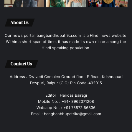
About Us
Our news portal ‘bangbandhupatrika.com’ is a Hindi news website.
Within a short span of time, it has made its own niche among the
Hindi speaking population.
Contact Us
Address : Dwivedi Complex Ground floor, E Road, Krishnapuri
Devpuri, Raipur (C.G) Pin Code-492015
Editor : Haridas Bairagi
Mobile No. : +91- 8962371208
Watsapp No. : +91 75872 56836
Email : bangbanbhupatrika@gmail.com