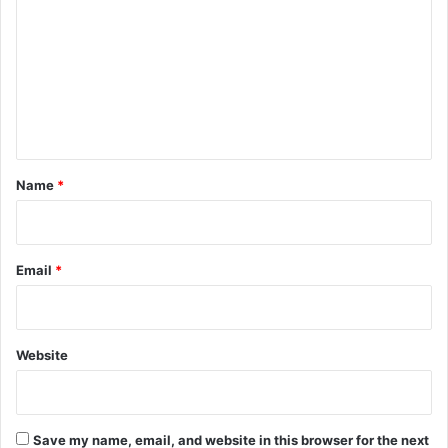
m
m
e
n
t
*
Name
*
Email
*
Website
Save my name, email, and website in this browser for the next