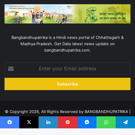
Bangbandhupatrika is a Hindi news portal of Chhattisgarh &
Madhya Pradesh. Get Daily latest news update on
bangbandhupatrika.com.
Enter
your
Email
address
© Copyright 2026, All Rights Reserved by BANGBANDHUPATRIKA |
Proudly Designed by
Raj Soft Solution
Facebook
X
LinkedIn
Pinterest
Messenger
WhatsApp
Telegram