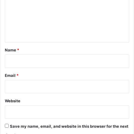
m
m
e
n
t
*
Name
*
Email
*
Website
Save my name, email, and website in this browser for the next