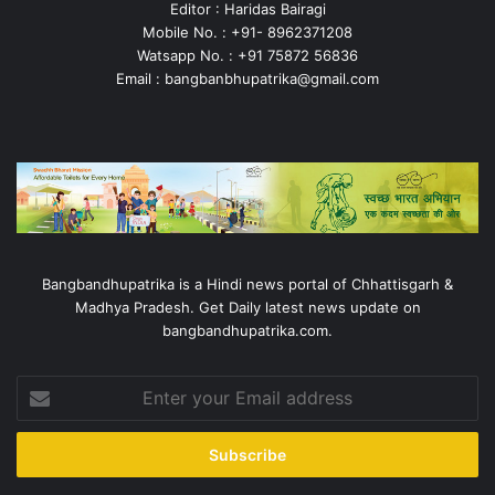
Editor : Haridas Bairagi
Mobile No. : +91- 8962371208
Watsapp No. : +91 75872 56836
Email : bangbanbhupatrika@gmail.com
Bangbandhupatrika is a Hindi news portal of Chhattisgarh &
Madhya Pradesh. Get Daily latest news update on
bangbandhupatrika.com.
Enter
your
Email
address