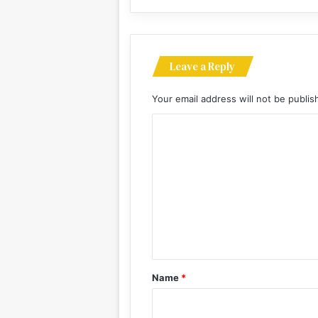
Leave a Reply
Your email address will not be publis
C
o
m
m
e
n
t
*
Name
*