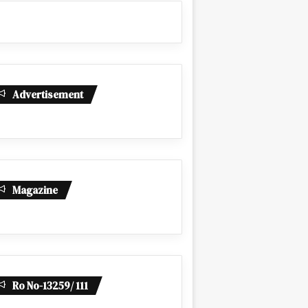
Advertisement
Magazine
Ro No-13259/ 111