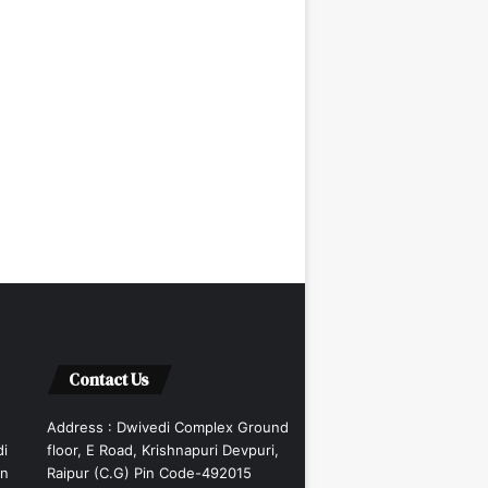
Contact Us
Address : Dwivedi Complex Ground
di
floor, E Road, Krishnapuri Devpuri,
an
Raipur (C.G) Pin Code-492015