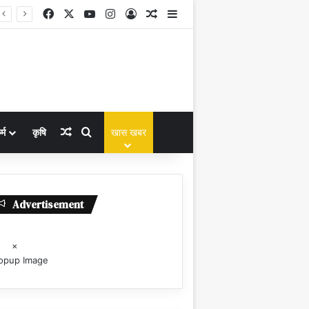
Facebook
X
YouTube
Instagram
Log In
Random Article
Sidebar
Random Article
Search for
्म
कृषि
खास खबर
Advertisement
×