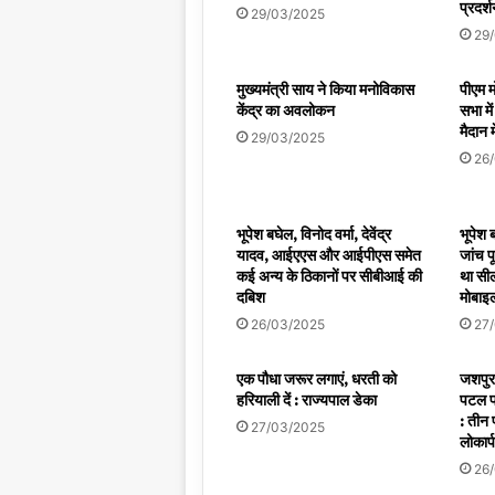
प्रदर्
29/03/2025
29
मुख्यमंत्री साय ने किया मनोविकास
पीएम मो
केंद्र का अवलोकन
सभा मे
मैदान म
29/03/2025
26
भूपेश बघेल, विनोद वर्मा, देवेंद्र
भूपेश 
यादव, आईएएस और आईपीएस समेत
जांच प
कई अन्य के ठिकानों पर सीबीआई की
था सील
दबिश
मोबाइल
26/03/2025
27
एक पौधा जरूर लगाएं, धरती को
जशपुर 
हरियाली दें : राज्यपाल डेका
पटल प
: तीन 
27/03/2025
लोकार्
26