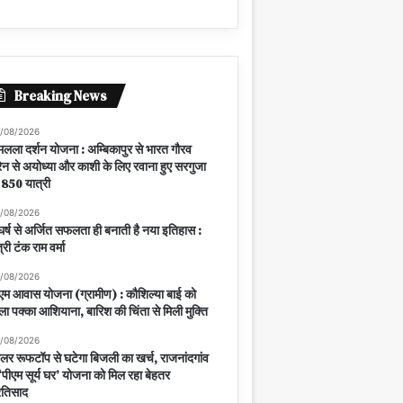
Breaking News
/08/2026
मलला दर्शन योजना : अम्बिकापुर से भारत गौरव
रेन से अयोध्या और काशी के लिए रवाना हुए सरगुजा
 850 यात्री
/08/2026
घर्ष से अर्जित सफलता ही बनाती है नया इतिहास :
त्री टंक राम वर्मा
/08/2026
एम आवास योजना (ग्रामीण) : कौशिल्या बाई को
ला पक्का आशियाना, बारिश की चिंता से मिली मुक्ति
/08/2026
लर रूफटॉप से घटेगा बिजली का खर्च, राजनांदगांव
ं ‘पीएम सूर्य घर’ योजना को मिल रहा बेहतर
रतिसाद