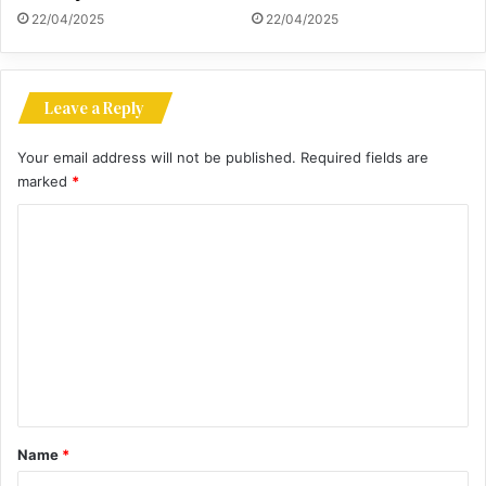
22/04/2025
22/04/2025
Leave a Reply
Your email address will not be published.
Required fields are
marked
*
C
o
m
m
e
n
t
*
Name
*