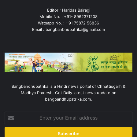
Editor : Haridas Bairagi
Mobile No. : +91- 8962371208
Watsapp No. : +91 75872 56836
Email : bangbanbhupatrika@gmail.com
Bangbandhupatrika is a Hindi news portal of Chhattisgarh &
Madhya Pradesh. Get Daily latest news update on
bangbandhupatrika.com.
Enter
your
Email
address