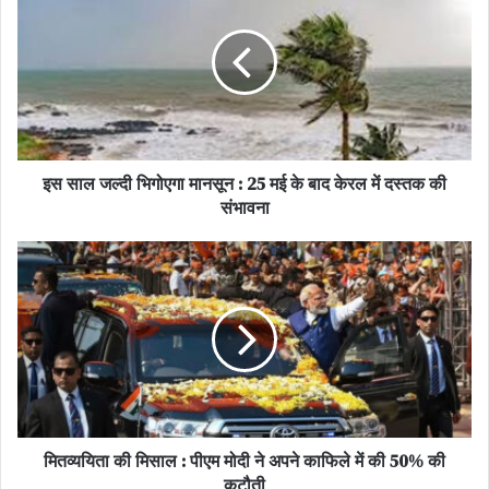
दिल्ली सरकार का बड़ा निर्णय: अब गाड़ियों का होगा ‘कारपूल’
राजधानी में मुख्यमंत्री रेखा गुप्ता ने ईंधन संरक्षण की दिशा में कड़े कदम उठाए हैं।
उन्होंने मंत्रियों और विधायकों के लिए उपलब्ध सरकारी वाहनों की संख्या में कटौती
करने का आदेश दिया है। मुख्यमंत्री ने स्पष्ट किया कि सभी जनप्रतिनिधि और
अधिकारी अब निजी वाहनों के बजाय पब्लिक ट्रांसपोर्ट या कारपूलिंग को वरीयता
इस साल जल्दी भिगोएगा मानसून : 25 मई के बाद केरल में दस्तक की
देंगे, ताकि कम से कम तेल खर्च हो।
संभावना
उत्तर प्रदेश और मध्य प्रदेश: काफिले हुए छोटे
यूपी में 50% कटौती: मुख्यमंत्री योगी आदित्यनाथ ने एक कड़ा निर्देश जारी करते
हुए मुख्यमंत्री और अन्य मंत्रियों के काफिले में गाड़ियों की संख्या को तत्काल प्रभाव
से 50 प्रतिशत कम करने का आदेश दिया है। इसके साथ ही, उन्होंने प्रदेश में
‘वर्क फ्रॉम होम’ और पीएनजी (PNG) के उपयोग को बढ़ावा देने की बात कही है।
एमपी में मोहन यादव का एक्शन: मुख्यमंत्री मोहन यादव ने भी अपने सुरक्षा काफिले
मितव्ययिता की मिसाल : पीएम मोदी ने अपने काफिले में की 50% की
को 13 गाड़ियों से घटाकर मात्र 8 कर दिया है। उन्होंने अपने मंत्रियों को भी कम
कटौती