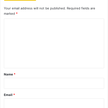
Your email address will not be published.
Required fields are
marked
*
C
o
m
m
e
n
t
*
Name
*
Email
*