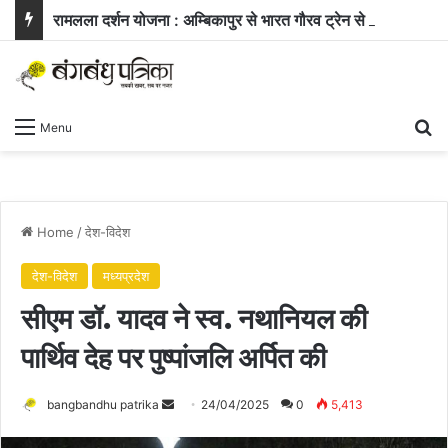
रामलला दर्शन योजना : अम्बिकापुर से भारत गौरव ट्रेन से अयोध्या और काशी के लिए रवाना हुए सरगुजा के 850 यात्री
Se
Menu
Home
/
देश-विदेश
देश-विदेश
मध्यप्रदेश
सीएम डॉ. यादव ने स्व. नथानियल की
पार्थिव देह पर पुष्पांजलि अर्पित की
Send
bangbandhu patrika
24/04/2025
0
5,413
an