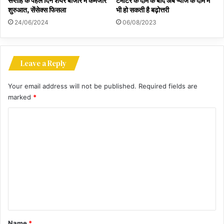
सप्ताह के पहले दिन शेयर बाजार में कमजोर
टमाटर के दाम के बाद अब प्याज के दाम में
शुरुआत, सेंसेक्स फिसला
भी हो सकती है बढ़ोत्तरी
24/06/2024
06/08/2023
Leave a Reply
Your email address will not be published.
Required fields are
marked
*
C
o
m
m
e
n
t
*
Name
*