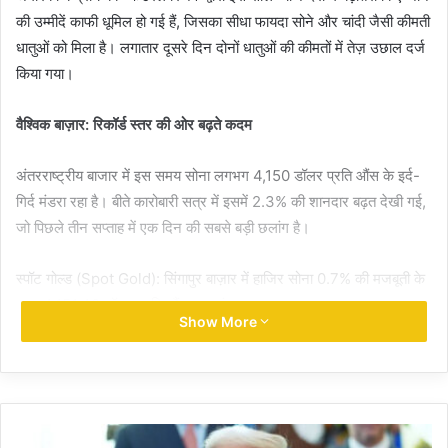
की उम्मीदें काफी धूमिल हो गई हैं, जिसका सीधा फायदा सोने और चांदी जैसी कीमती
धातुओं को मिला है। लगातार दूसरे दिन दोनों धातुओं की कीमतों में तेज़ उछाल दर्ज
किया गया।
वैश्विक बाज़ार: रिकॉर्ड स्तर की ओर बढ़ते कदम
अंतरराष्ट्रीय बाजार में इस समय सोना लगभग 4,150 डॉलर प्रति औंस के इर्द-
गिर्द मंडरा रहा है। बीते कारोबारी सत्र में इसमें 2.3% की शानदार बढ़त देखी गई,
जो पिछले तीन सप्ताह में एक दिन की सबसे बड़ी छलांग है।
स्पॉट गोल्ड (Spot Gold): सिंगापुर बाज़ार में हाजिर सोना 0.7% की मजबूती के
साथ 4,151.48 डॉलर प्रति औंस पर पहुंच गया।
Show More
चांदी की चमक (Silver Price): चांदी भी पीछे नहीं रही और 1% की बढ़त के
साथ 61.50 डॉलर प्रति औंस पर कारोबार करती दिखी। गौर करने वाली बात है
कि चांदी पिछले तीन सत्रों में पहले ही लगभग 5% मजबूत हो चुकी है।