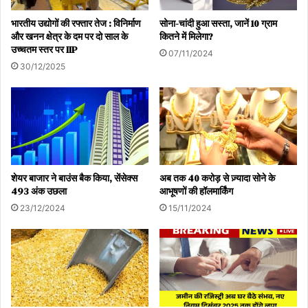
भविष्य का अनुमान: विशेषज्ञों की राय
भारतीय उद्योगों की रफ्तार तेज : विनिर्माण
सोना-चांदी हुआ सस्ता, जानें 10 ग्राम
और खनन क्षेत्र के दम पर दो साल के
कितने में मिलेगा?
टी.डी. सिक्योरिटीज के कमोडिटी स्ट्रेटजी हेड बार्ट मेलेक के मुताबिक, फेड द्वारा
उच्चतम स्तर पर IIP
07/11/2024
ब्याज दरें न बढ़ाए जाने की संभावना से ट्रेडर्स को अपनी शॉर्ट पोजीशन्स कवर
30/12/2025
करने की मदद मिली है, जिससे सोने को सपोर्ट मिला।
हालांकि, मेलेक ने आगाह भी किया है कि शॉर्ट-टर्म में सोने के लिए 4,280 डॉलर
प्रति औंस का स्तर एक कड़ा रेजिस्टेंस (रुकावट) साबित हो सकता है। मौजूदा
वैश्विक हालातों को देखते हुए अगले साल तक सोने के 5,300 डॉलर प्रति औंस के
बड़े लक्ष्य को छूने की उम्मीद फिलहाल कम ही है।
शेयर बाजार ने बाउंस बैक किया, सेंसेक्स
अब तक 40 करोड़ से ज़्यादा सोने के
493 अंक उछला
आभूषणों की हॉलमार्किंग
23/12/2024
15/11/2024