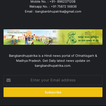
Mobile No. : +91- 8962371208
Watsapp No. : +91 75872 56836
Email : bangbanbhupatrika@gmail.com
Bangbandhupatrika is a Hindi news portal of Chhattisgarh &
Madhya Pradesh. Get Daily latest news update on
bangbandhupatrika.com.
Enter
your
Email
address