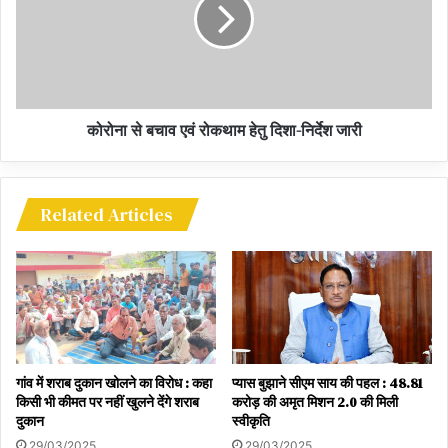
बस्तर और बीजापुर में 3-3, कोरिया और गौरेला-पेण्ड्रा-मरवाही में 2-2, मोहला-
मानपुर-अम्बागढ़ और नारायणपुर में 1-1 श्री धनवंतरी जेनेरिक मेडिकल स्टोर
संचालित किए जा रहे हैं।
People are getting easily in Chhattisgarh cheap
कोरोना से बचाव एवं रोकथाम हेतु दिशा-निर्देश जारी
generic drugs More than 53 lakh people saved
Rs 96.20 crore
छत्तीसगढ़ में लोगों को आसानी से मिल रही है सस्ती जेनेरिक दवाएं
Related Articles
53 लाख से अधिक लोगों को हुई 96.20 करोड़ रूपए की बचत
गांव में शराब दुकान खोलने का विरोध : कहा
प्यास बुझाने सीएम साय की पहल : 48.81
किसी भी कीमत पर नहीं खुलने देंगे शराब
करोड़ की अमृत मिशन 2.0 की मिली
दुकान
स्वीकृति
29/03/2025
29/03/2025