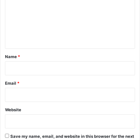
m
m
e
n
t
*
Name
*
Email
*
Website
Save my name, email, and website in this browser for the next