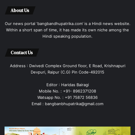
About Us
Our news portal ‘bangbandhupatrika.com’ is a Hindi news website.
Within a short span of time, it has made its own niche among the
Hindi speaking population.
Contact Us
Address : Dwivedi Complex Ground floor, E Road, Krishnapuri
Devpuri, Raipur (C.G) Pin Code-492015
Editor : Haridas Bairagi
Mobile No. : +91- 8962371208
Watsapp No. : +91 75872 56836
Email : bangbanbhupatrika@gmail.com