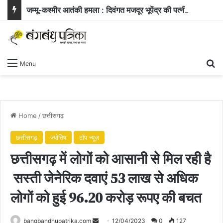
जम्मू-कश्मीर आतंकी हमला : दिवंगत मजदूर भूपेंद्र की पत्नी ने सरकार से मांगी नौकरी और बच्चे के लिए आर्थिक सहायता
Se
Menu
Home
/
छत्तीसगढ़
छत्तीसगढ़
ज्योतिष
टॉप न्यूज़
छत्तीसगढ़ में लोगों को आसानी से मिल रही है
सस्ती जेनेरिक दवाएं 53 लाख से अधिक
लोगों को हुई 96.20 करोड़ रूपए की बचत
Send
bangbandhupatrika.com
12/04/2023
0
127