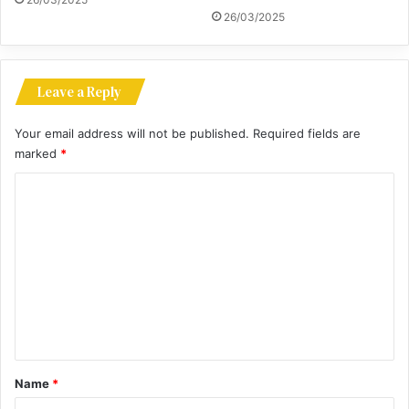
26/03/2025
Leave a Reply
Your email address will not be published.
Required fields are
marked
*
C
o
m
m
e
n
t
*
Name
*