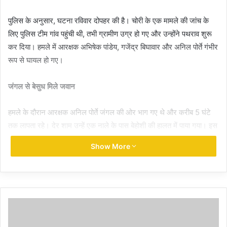
पुलिस के अनुसार, घटना रविवार दोपहर की है। चोरी के एक मामले की जांच के
लिए पुलिस टीम गांव पहुंची थी, तभी ग्रामीण उग्र हो गए और उन्होंने पथराव शुरू
कर दिया। हमले में आरक्षक अभिषेक पांडेय, गजेंद्र बिघावार और अनिल पोर्ते गंभीर
रूप से घायल हो गए।
जंगल से बेसुध मिले जवान
हमले के दौरान आरक्षक अनिल पोर्ते जंगल की ओर भाग गए थे और करीब 5 घंटे
तक लापता रहे। देर शाम उन्हें एक नाले के पास बेहोशी की हालत में पाया गया। इस
घटना से पुलिस विभाग में हड़कंप मच गया। सूचना मिलते ही एसपी सिद्धार्थ तिवारी
Show More
खुद मौके पर पहुंचे और सर्च ऑपरेशन शुरू कराया।
चार आरोपी गिरफ्तार, गांव में तैनात हुआ अतिरिक्त बल
थाना प्रभारी की रिपोर्ट पर पुलिस ने त्वरित कार्रवाई करते हुए रात 10:30 बजे तक
चार आरोपियों भंजू यादव, लक्ष्मण यादव, लाल अहिबरन यादव, विश्राम यादव को