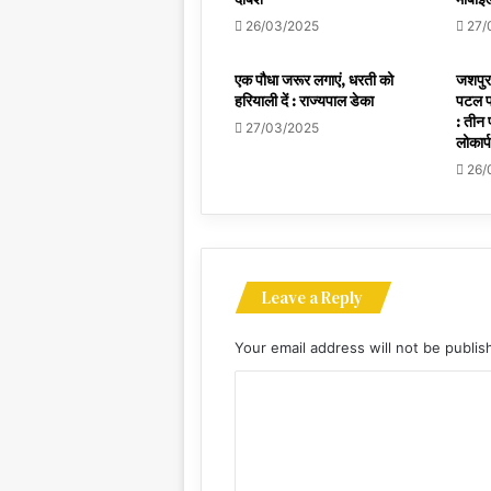
26/03/2025
27/
एक पौधा जरूर लगाएं, धरती को
जशपुर 
हरियाली दें : राज्यपाल डेका
पटल प
: तीन 
27/03/2025
लोकार्
26/
Leave a Reply
Your email address will not be publis
C
o
m
m