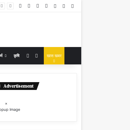
Facebook
X
YouTube
Instagram
Log In
Random Article
Sidebar
Random Article
Search for
्म
कृषि
खास खबर
Advertisement
×