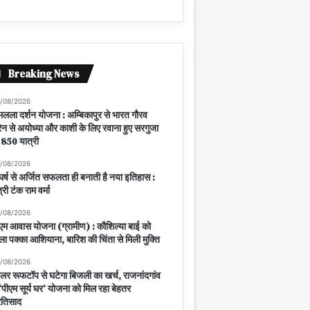
Breaking News
/08/2026
मलला दर्शन योजना : अम्बिकापुर से भारत गौरव
रेन से अयोध्या और काशी के लिए रवाना हुए सरगुजा
 850 यात्री
/08/2026
घर्ष से अर्जित सफलता ही बनाती है नया इतिहास :
त्री टंक राम वर्मा
/08/2026
एम आवास योजना (ग्रामीण) : कौशिल्या बाई को
ला पक्का आशियाना, बारिश की चिंता से मिली मुक्ति
/08/2026
लर रूफटॉप से घटेगा बिजली का खर्च, राजनांदगांव
ं ‘पीएम सूर्य घर’ योजना को मिल रहा बेहतर
रतिसाद