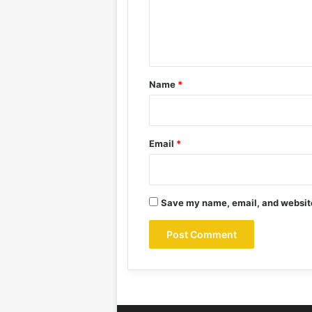
e
n
t
*
Name
*
Email
*
Save my name, email, and website 