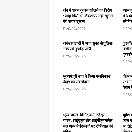
गांव में शराब दुकान खोलने का विरोध
प्यास 
: कहा किसी भी कीमत पर नहीं खुलने
48.81
देंगे शराब दुकान
की मिल
29/03/2025
29/
गोगंडा पहाड़ी में आज सुबह से पुलिस-
वुडबॉल
नक्सली मुठभेड़ जारी
छत्तीस
प्रदर्
29/03/2025
29/
मुख्यमंत्री साय ने किया मनोविकास
पीएम मो
केंद्र का अवलोकन
सभा मे
मैदान म
29/03/2025
26/
भूपेश बघेल, विनोद वर्मा, देवेंद्र
भूपेश 
यादव, आईएएस और आईपीएस समेत
जांच प
कई अन्य के ठिकानों पर सीबीआई की
था सील
दबिश
मोबाइल