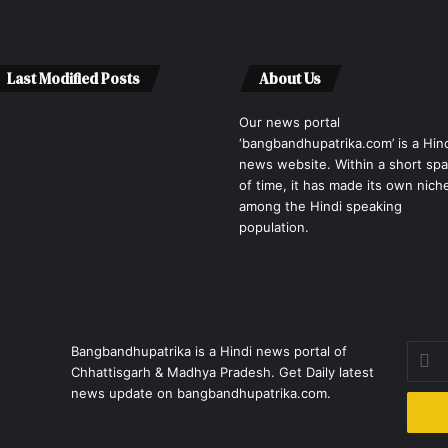
Last Modified Posts
About Us
Our news portal
‘bangbandhupatrika.com’ is a Hin
news website. Within a short sp
of time, it has made its own nich
among the Hindi speaking
population.
Enter
Bangbandhupatrika is a Hindi news portal of
your
Chhattisgarh & Madhya Pradesh. Get Daily latest
Email
news update on bangbandhupatrika.com.
addre