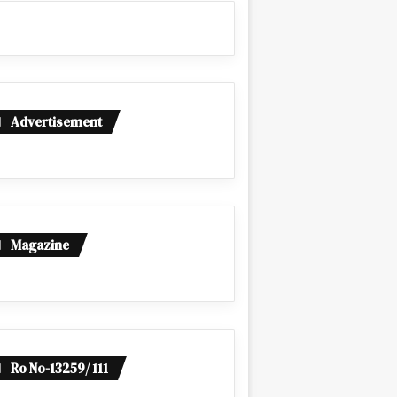
Advertisement
Magazine
Ro No-13259/ 111