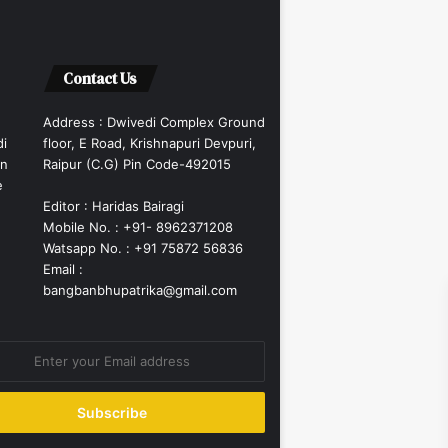
Contact Us
Address : Dwivedi Complex Ground
di
floor, E Road, Krishnapuri Devpuri,
an
Raipur (C.G) Pin Code-492015
e
Editor : Haridas Bairagi
Mobile No. : +91- 8962371208
Watsapp No. : +91 75872 56836
Email :
bangbanbhupatrika@gmail.com
ss