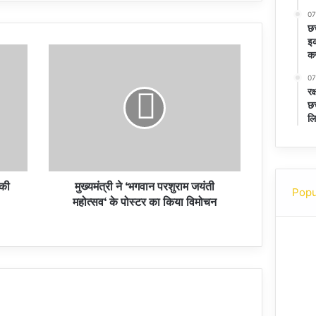
07
छत
इक
कर
07
रक
छत
लि
 की
मुख्यमंत्री ने ‘भगवान परशुराम जयंती
Popu
महोत्सव‘ के पोस्टर का किया विमोचन