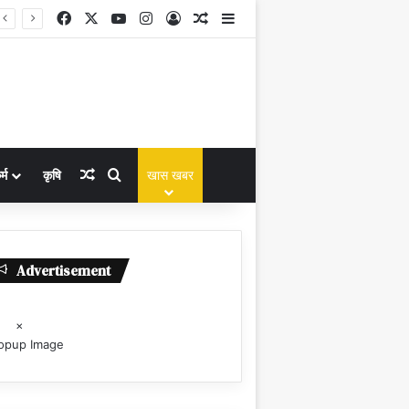
Facebook
X
YouTube
Instagram
Log In
Random Article
Sidebar
Random Article
Search for
्म
कृषि
खास खबर
Advertisement
×