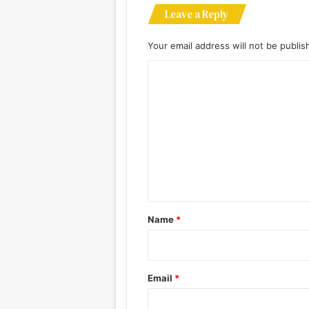
Leave a Reply
Your email address will not be publis
C
o
m
m
e
n
t
*
Name
*
Email
*