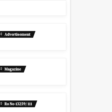
Advertisement
Magazine
Ro No-13259/ 111