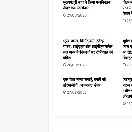
मुख्यमंत्री साय ने किया मनोविकास
पीएम मो
केंद्र का अवलोकन
सभा मे
मैदान म
29/03/2025
26
भूपेश बघेल, विनोद वर्मा, देवेंद्र
भूपेश 
यादव, आईएएस और आईपीएस समेत
जांच प
कई अन्य के ठिकानों पर सीबीआई की
था सील
दबिश
मोबाइल
26/03/2025
27
एक पौधा जरूर लगाएं, धरती को
जशपुर 
हरियाली दें : राज्यपाल डेका
पटल प
: तीन 
27/03/2025
लोकार्
26