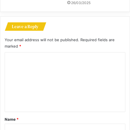
26/03/2025
Leave a Reply
Your email address will not be published.
Required fields are
marked
*
C
o
m
m
e
n
t
*
Name
*