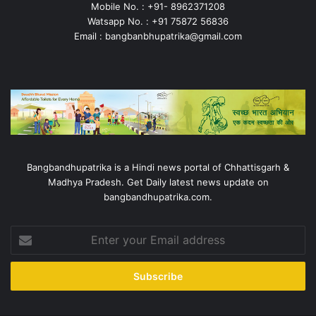
Mobile No. : +91- 8962371208
Watsapp No. : +91 75872 56836
Email : bangbanbhupatrika@gmail.com
Bangbandhupatrika is a Hindi news portal of Chhattisgarh &
Madhya Pradesh. Get Daily latest news update on
bangbandhupatrika.com.
Enter
your
Email
address