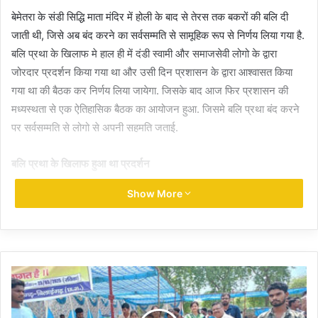
बेमेतरा के संडी सिद्धि माता मंदिर में होली के बाद से तेरस तक बकरों की बलि दी
जाती थी, जिसे अब बंद करने का सर्वसम्मति से सामूहिक रूप से निर्णय लिया गया है.
बलि प्रथा के खिलाफ मे हाल ही में दंडी स्वामी और समाजसेवी लोगो के द्वारा
जोरदार प्रदर्शन किया गया था और उसी दिन प्रशासन के द्वारा आश्वासत किया
गया था की बैठक कर निर्णय लिया जायेगा. जिसके बाद आज फिर प्रशासन की
मध्यस्थता से एक ऐतिहासिक बैठक का आयोजन हुआ. जिसमे बलि प्रथा बंद करने
पर सर्वसम्मति से लोगो से अपनी सहमति जताई.
बलि प्रथा के खिलाफ हुआ था प्रदर्शन
Show More
हाल ही मे हुए प्रदर्शन मे नारों और पोस्टरों के साथ श्रद्धालु और सामाजिक
कार्यकर्ता एकत्र हुए थे, बलि प्रथा के खिलाफ आवाज बुलंद करने. इसी को लेकर
संडी सिद्धि माता मंदिर से जुड़ी इस परंपरा पर रोक लगाने के लिए बेमेतरा जिले के
देवरबीजा स्थित परमेश्वरी भवन में एक अहम बैठक बुलाई गई. बैठक की अध्यक्षता
दंडी स्वामी ज्योतिर्मयानंद सरस्वती जी महाराज ने की, जिसमें बेरला तहसीलदार
जयंत पाटले, एसडीओपी मनोज तिर्की, कबीरपंथी समाज, क्षेत्र के सरपंच और मंदिर
समिति के सदस्य मौजूद रहे.