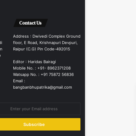
Contact Us
Address : Dwivedi Complex Ground
di
floor, E Road, Krishnapuri Devpuri,
an
Raipur (C.G) Pin Code-492015
e
Editor : Haridas Bairagi
Mobile No. : +91- 8962371208
Watsapp No. : +91 75872 56836
Email :
bangbanbhupatrika@gmail.com
ss