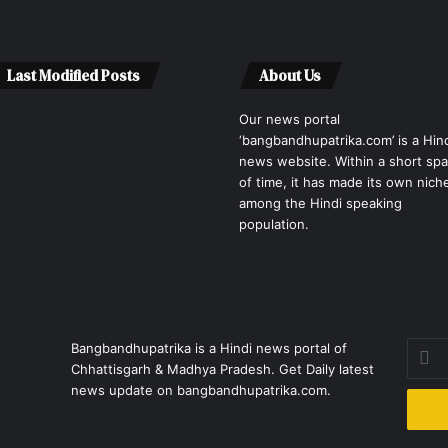
Last Modified Posts
About Us
Our news portal
‘bangbandhupatrika.com’ is a Hin
news website. Within a short sp
of time, it has made its own nich
among the Hindi speaking
population.
Enter
Bangbandhupatrika is a Hindi news portal of
your
Chhattisgarh & Madhya Pradesh. Get Daily latest
Email
news update on bangbandhupatrika.com.
addre