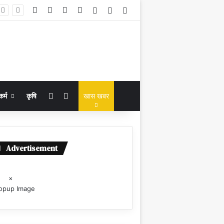
Facebook
X
YouTube
Instagram
Log In
Random Article
Sidebar
Random Article
Search for
कर्म
कृषि
खास खबर
Advertisement
×