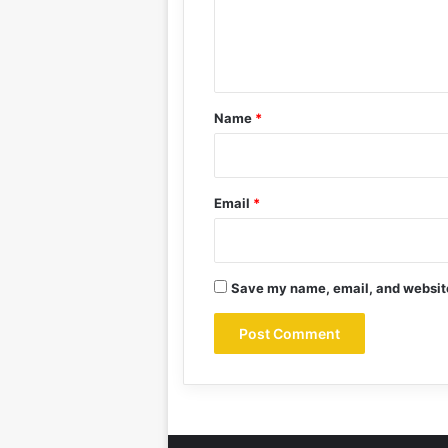
e
n
t
*
Name
*
Email
*
Save my name, email, and website 