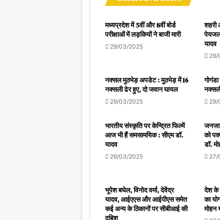
मध्यप्रदेश में 5वीं और 8वीं बोर्ड
शहरी और
परीक्षाओं में लड़कियों ने बाजी मारी
पेयजल 
यादव
29/03/2025
29/
नक्सल मुठभेड़ अपडेट : मुठभेड़ में 16
गोगंडा
नक्सली ढेर हुए, दो जवान घायल
नक्सली
29/03/2025
29/
भारतीय संस्कृति पर केन्द्रित फिल्में
जनजाती
आज भी हैं समसामयिक : सीएम डॉ.
को पक्
यादव
डॉ. म
26/03/2025
27/
भूपेश बघेल, विनोद वर्मा, देवेंद्र
देश के 
यादव, आईएएस और आईपीएस समेत
का योग
कई अन्य के ठिकानों पर सीबीआई की
मोहन 
दबिश