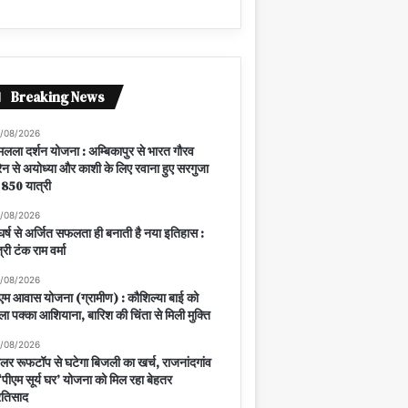
Breaking News
/08/2026
मलला दर्शन योजना : अम्बिकापुर से भारत गौरव
रेन से अयोध्या और काशी के लिए रवाना हुए सरगुजा
 850 यात्री
/08/2026
घर्ष से अर्जित सफलता ही बनाती है नया इतिहास :
त्री टंक राम वर्मा
/08/2026
एम आवास योजना (ग्रामीण) : कौशिल्या बाई को
ला पक्का आशियाना, बारिश की चिंता से मिली मुक्ति
/08/2026
लर रूफटॉप से घटेगा बिजली का खर्च, राजनांदगांव
ं ‘पीएम सूर्य घर’ योजना को मिल रहा बेहतर
रतिसाद