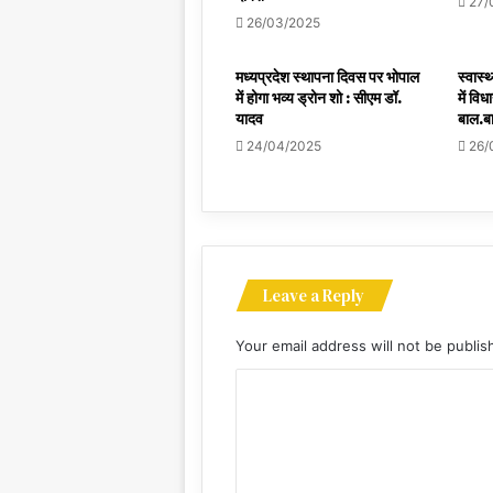
27/
26/03/2025
मध्यप्रदेश स्थापना दिवस पर भोपाल
स्वास्
में होगा भव्य ड्रोन शो : सीएम डॉ.
में विध
यादव
बाल.ब
24/04/2025
26/
Leave a Reply
Your email address will not be publis
C
o
m
m