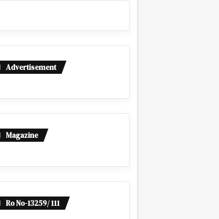
Advertisement
Magazine
Ro No-13259/ 111