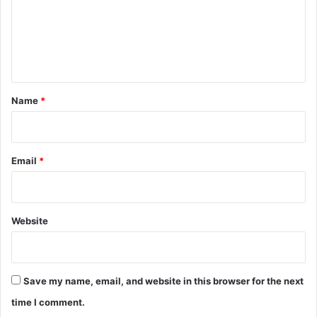
m
e
n
t
*
Name
*
Email
*
Website
Save my name, email, and website in this browser for the next
time I comment.