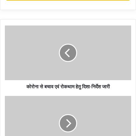
कार्यक्रम में उद्यमिता प्रशिक्षण, वित्तीय साक्षरता, मार्केटिंग एण्ड सेल्स एवं फण्डिंग के
स्त्रोत विषय पर भी प्रशिक्षण दी जा रही है। लघु उद्योग स्थापित करने के लिए
वित्तीय स्त्रोत, तैयार किये गये उत्पाद को बाजार में बेचने के लिए मार्केटिंग के गुर
और अपने उद्योग को बढ़ाने के लिए उद्यमिता विकास विषय पर विशेषज्ञों के द्वारा
प्रशिक्षण भी दिया जा रहा है, जिससे युवतियॉ सफल उद्यमी के रूप में आगे बढ़
सकें। प्रषिक्षण के दौरान उन्हें निःशुल्क स्टेशनरी भी प्रदान किया गया है। जिले में
केक की मांग को देखते हुए युवतियों को स्व-रोजगार से जोड़ने का यह बेहतर विकल्प
हो सकता है।
Women are taking cake making training to set
कोरोना से बचाव एवं रोकथाम हेतु दिशा-निर्देश जारी
up self employment
स्वरोजगार स्थापित करने के लिए महिलाएं ले रही हैं केक बनाने का
प्रशिक्षण