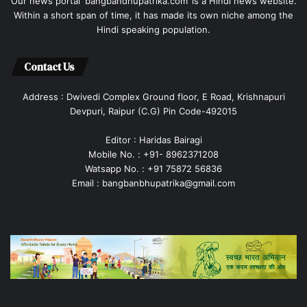
Our news portal ‘bangbandhupatrika.com’ is a Hindi news website.
Within a short span of time, it has made its own niche among the
Hindi speaking population.
Contact Us
Address : Dwivedi Complex Ground floor, E Road, Krishnapuri
Devpuri, Raipur (C.G) Pin Code-492015
Editor : Haridas Bairagi
Mobile No. : +91- 8962371208
Watsapp No. : +91 75872 56836
Email : bangbanbhupatrika@gmail.com