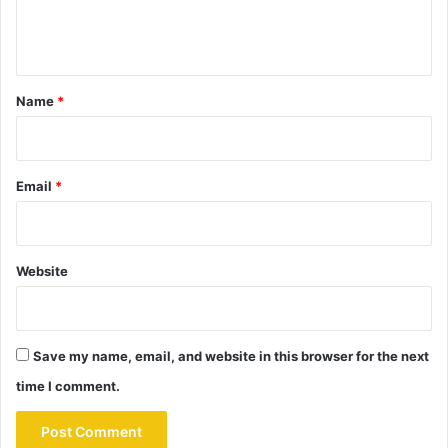
e
n
t
*
Name
*
Email
*
Website
Save my name, email, and website in this browser for the next
time I comment.