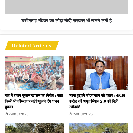
the Chief Minister became the tenth student
again
छत्तीसगढ़ मॉडल का लोहा मोदी सरकार भी मानने लगी है
this time studied in English medium
इस बार इंग्लिश मीडियम में पढ़े
Related Articles
गांव में शराब दुकान खोलने का विरोध : कहा
प्यास बुझाने सीएम साय की पहल : 48.81
किसी भी कीमत पर नहीं खुलने देंगे शराब
करोड़ की अमृत मिशन 2.0 की मिली
दुकान
स्वीकृति
29/03/2025
29/03/2025