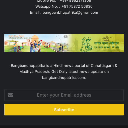
Mobile No. : +91- 8962371208
Watsapp No. : +91 75872 56836
Email : bangbanbhupatrika@gmail.com
Bangbandhupatrika is a Hindi news portal of Chhattisgarh &
Madhya Pradesh. Get Daily latest news update on
bangbandhupatrika.com.
Enter
your
Email
address