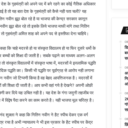
तो देश के गृहमंत्री को अपने पद में बने रहने का कोई नैतिक अधिकार
ई है तो यह बात देश के गृहमंत्री को कैसे नही पता चली? यह
नितिन नवीन झूठ बोल रहे है या भाजपा की केन्द्र सरकार कानून
 नवीन झूठ बोल रहे तो इसके लिये भाजपा माफी मांगे तथा नितिन
 तो गृहमंत्री अमित शाह को अपने पद से इस्तीफा देना चाहिये।
08
डि
कहा कि चाहे मदरसे हो या संस्कृत विद्यालय हो या फिर दूसरे धर्मो के
बद
ं पर बच्चों को शिक्षा दी जाती है। सबके पढ़ाने का माध्यम अलग-अलग
सक
ै तो संस्कृत विद्यालयों में संस्कृत भाषा में, मदरसों मे इस्लामिक पद्धति
08
ें वैदिक पद्धति का। किसी भी पद्धति पर पूर्वाग्रह से आरोप नही लगाना
अब
तिन नवीन जो टिप्पणी किया है वह बेहद आपत्तिजनक है। मदरसों में
नि
अ
यों की शिक्षा दी जाती है। आप कभी वहां गये है देखने? अपनी ओछी
पणी कर दिये यह उचित नही है। यह देश के गंगा जमुनी तहजीब पर
08
20
ें विद्वेष पैदा करने का काम करते है। यही भाजपा मूल चरित्र है।
गा
सा
नंद शुक्ला ने कहा कि नितिन नवीन ने हैट स्पीच देकर एक वर्ग
08
र रचा है अभी न्यायालय ने भी इस प्रकार के हैट स्पीच पर केंद्र
छि