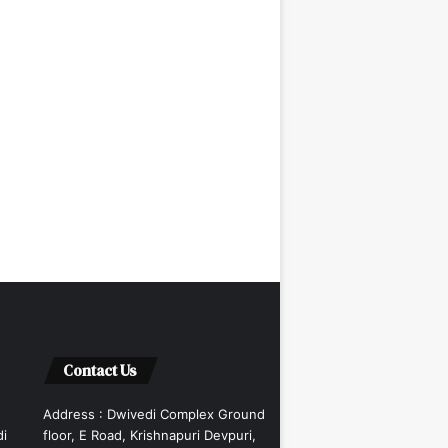
Contact Us
Address : Dwivedi Complex Ground
di
floor, E Road, Krishnapuri Devpuri,