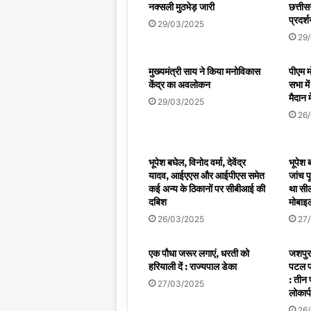
नक्सली मुठभेड़ जारी
छत्तीस
प्रदर्
29/03/2025
29
मुख्यमंत्री साय ने किया मनोविकास
पीएम मो
केंद्र का अवलोकन
सभा मे
मैदान म
29/03/2025
26
भूपेश बघेल, विनोद वर्मा, देवेंद्र
भूपेश 
यादव, आईएएस और आईपीएस समेत
जांच प
कई अन्य के ठिकानों पर सीबीआई की
था सील
दबिश
मोबाइल
26/03/2025
27
एक पौधा जरूर लगाएं, धरती को
जशपुर 
हरियाली दें : राज्यपाल डेका
पटल प
: तीन 
27/03/2025
लोकार्
26