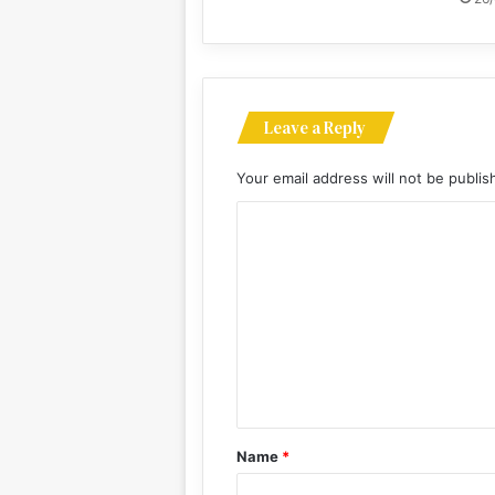
Leave a Reply
Your email address will not be publis
C
o
m
m
e
n
t
*
Name
*