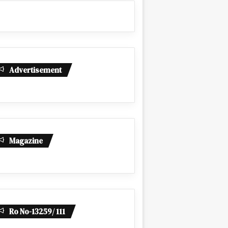
Advertisement
Magazine
Ro No-13259/ 111