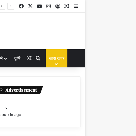
Facebook
X
YouTube
Instagram
Log In
Random Article
Sidebar
Random Article
Search for
्म
कृषि
खास खबर
Advertisement
×