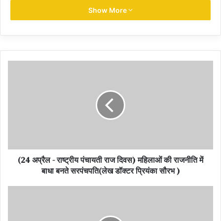
presentation of Ram Bhajan in praise of Shri
Ram by Prabhanjay Chaturvedi
Show More
प्रभंजय चतुर्वेदी द्वारा श्री राम की स्तुति में राम भजन की प्रस्तुति
(24 अप्रैल - राष्ट्रीय पंचायती राज दिवस) महिलाओं की राजनीति में
बाधा बनते सरपंचपति(लेख डॉक्टर प्रियंका सौरभ )