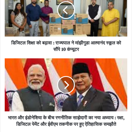
कार्यक्रम में गणमान्य नागरिकों की उपस्थिति
इस गरिमामय आयोजन के दौरान बैंकिंग और बीमा क्षेत्र के कई वरिष्ठ अधिकारी
मौजूद रहे, जिनमें शामिल हैं:
डिजिटल शिक्षा को बढ़ावा : राज्यपाल ने मांझीगुडा आत्मानंद स्कूल को
श्री अमित झिंगरन (एमडी एवं सीईओ, एसबीआई लाइफ इंश्योरेंस)
सौंपे 10 कंप्यूटर
श्री संतोष चाको (बिजनेस स्ट्रेटजी प्रेसीडेंट)
श्री राजीव श्रीवास्तव (जोनल डायरेक्टर, वेस्ट जोन)
श्री अमित कुमार साहा (रीजनल डायरेक्टर, भोपाल रीजन)
भारत और इंडोनेशिया के बीच रणनीतिक साझेदारी का नया अध्याय : रक्षा,
डिजिटल पेमेंट और ईवीएम तकनीक पर हुए ऐतिहासिक समझौते