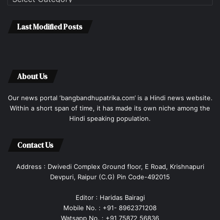
Last Modified Posts
About Us
Our news portal ‘bangbandhupatrika.com’ is a Hindi news website.
Within a short span of time, it has made its own niche among the
Hindi speaking population.
Contact Us
Address : Dwivedi Complex Ground floor, E Road, Krishnapuri
Devpuri, Raipur (C.G) Pin Code-492015
Editor : Haridas Bairagi
Mobile No. : +91- 8962371208
Watsapp No. : +91 75872 56836