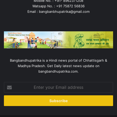
Mobile No. : +91- 8962371208
Watsapp No. : +91 75872 56836
Email : bangbanbhupatrika@gmail.com
Bangbandhupatrika is a Hindi news portal of Chhattisgarh &
Madhya Pradesh. Get Daily latest news update on
bangbandhupatrika.com.
Enter
your
Email
address