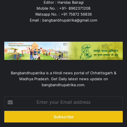
Editor : Haridas Bairagi
Mobile No. : +91- 8962371208
Watsapp No. : +91 75872 56836
Email : bangbanbhupatrika@gmail.com
Bangbandhupatrika is a Hindi news portal of Chhattisgarh &
Madhya Pradesh. Get Daily latest news update on
bangbandhupatrika.com.
Enter
your
Email
address