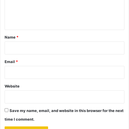
m
e
n
t
*
Name
*
Email
*
Website
Save my name, email, and website in this browser for the next
time I comment.