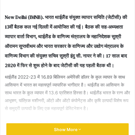
email
New Delhi (IMNB).
भारत थाईलैंड संयुक्त व्यापार समिति (जेटीसी) की
13वीं बैठक कल नई दिल्ली में आयोजित की गई। बैठक की सह-अध्यक्षता
व्यापार वार्ता विभाग, थाईलैंड के वाणिज्य मंत्रालय के महानिदेशक सुश्री
ऑरामन सुप्तवीथम और भारत सरकार के वाणिज्य और उद्योग मंत्रालय के
वाणिज्य विभाग की संयुक्त सचिव सुश्री इंदु सी. नायर ने की। 17 साल बाद
2020 में फिर से शुरू होने के बाद जेटीसी की यह पहली बैठक थी।
थाईलैंड 2022-23 में 16.89 बिलियन अमेरिकी डॉलर के कुल व्यापार के साथ
आसियान में भारत का महत्वपूर्ण व्यापारिक भागीदार है। थाईलैंड का आसियान के
साथ भारत के कुल व्यापार में 13.6 प्रतिशत हिस्सा है। थाईलैंड भारत के रत्न और
आभूषण, यांत्रिक मशीनरी, ऑटो और ऑटो कंपोनेंट्स और कृषि उत्पादों विशेष रूप
से समुद्री उत्पादों के लिए एक महत्वपूर्ण डेस्टिनेशन है।
द्विपक्षीय व्यापार की स्थिति और दूसरे के वैश्विक आयात में प्रत्येक भागीदार की
Show More
मामूली हिस्सेदारी की समीक्षा करते हुए अध्यक्षों ने द्विपक्षीय व्यापार के विस्तार के लिए