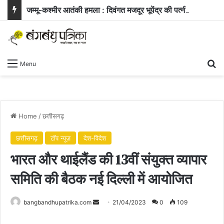
जम्मू-कश्मीर आतंकी हमला : दिवंगत मजदूर भूपेंद्र की पत्नी ने सरकार से मांगी नौकरी और बच्चे के लिए आर्थिक सहायता
Se
Menu
Home
/
छत्तीसगढ़
छत्तीसगढ़
टॉप न्यूज़
देश-विदेश
भारत और थाईलैंड की 13वीं संयुक्त व्यापार
समिति की बैठक नई दिल्ली में आयोजित
Send
bangbandhupatrika.com
21/04/2023
0
109
an