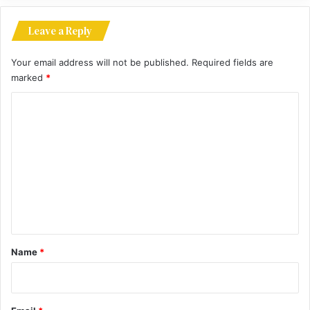
Leave a Reply
Your email address will not be published.
Required fields are
marked
*
C
o
m
m
e
n
t
*
Name
*