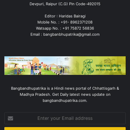
Devpuri, Raipur (C.G) Pin Code-492015
Editor : Haridas Bairagi
Mobile No. : +91- 8962371208
Watsapp No. : +91 75872 56836
Email : bangbanbhupatrika@gmail.com
Bangbandhupatrika is a Hindi news portal of Chhattisgarh &
Madhya Pradesh. Get Daily latest news update on
bangbandhupatrika.com.
Enter
your
Email