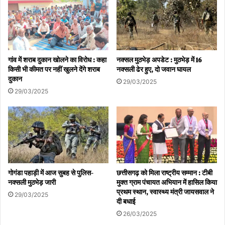
प्रक्रिया को पूरा करने के लिए भी पूरी तैयारी कर ली गई है।
मूर्ति विवाद और टिप्पणी से पैदा हुआ था विवाद
विवाद की शुरुआत 27 अक्टूबर को हुई थी, जब बघेल ने अग्रसेन महाराज और
गांव में शराब दुकान खोलने का विरोध : कहा
नक्सल मुठभेड़ अपडेट : मुठभेड़ में 16
सिंधी समाज के पूज्य देवता झूलेलाल के संबंध में एक विवादित बयान दिया था। इससे
किसी भी कीमत पर नहीं खुलने देंगे शराब
नक्सली ढेर हुए, दो जवान घायल
दुकान
ठीक एक दिन पहले, रायपुर के वीआईपी चौक पर छत्तीसगढ़ महतारी की मूर्ति तोड़ी
29/03/2025
29/03/2025
गई थी, जिसके बाद क्रांति सेना ने भारी हंगामा किया था और पुलिस के साथ उनकी
झड़प हुई थी। मूर्ति तोड़ने के आरोपी को बाद में मानसिक रूप से अस्वस्थ और नशे
में पाया गया था।
इन घटनाओं ने राज्य में तनाव बढ़ा दिया था। आज हुए आत्मसमर्पण के बाद, पुलिस
हालात पर बारीकी से नज़र बनाए हुए है।
गोगंडा पहाड़ी में आज सुबह से पुलिस-
छत्तीसगढ़ को मिला राष्ट्रीय सम्मान : टीबी
नक्सली मुठभेड़ जारी
मुक्त ग्राम पंचायत अभियान में हासिल किया
प्रथम स्थान, स्वास्थ्य मंत्री जायसवाल ने
29/03/2025
दी बधाई
26/03/2025