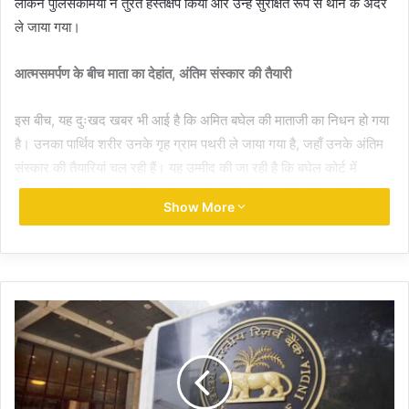
लेकिन पुलिसकर्मियों ने तुरंत हस्तक्षेप किया और उन्हें सुरक्षित रूप से थाने के अंदर
ले जाया गया।
आत्मसमर्पण के बीच माता का देहांत, अंतिम संस्कार की तैयारी
इस बीच, यह दुःखद खबर भी आई है कि अमित बघेल की माताजी का निधन हो गया
है। उनका पार्थिव शरीर उनके गृह ग्राम पथरी ले जाया गया है, जहाँ उनके अंतिम
संस्कार की तैयारियां चल रही हैं। यह उम्मीद की जा रही है कि बघेल कोर्ट में
जमानत याचिका दायर करके अपनी माता के अंतिम संस्कार में शामिल होने की
Show More
अनुमति मांगेंगे।
लगभग दो माह से चल रहे थे फरार
आपत्तिजनक टिप्पणी (बयान) के मामले में अमित बघेल करीब दो महीने से फरार चल
रहे थे। इस दौरान पूरे राज्य में पुलिस उनकी तलाश कर रही थी। माता के निधन
के बाद, उन्होंने आज आत्मसमर्पण करने का निर्णय लिया।
सुप्रीम कोर्ट की फटकार से बढ़ा था दबाव