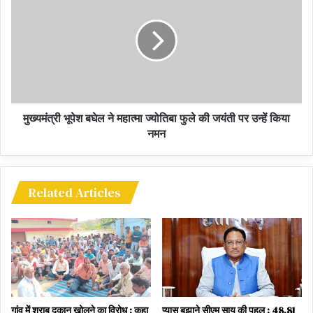
बनाकर बिलासपुर की स्मार्ट सिटी हेतु केंद्र सरकार ने 114 करोड़ रुपये जारी भी
कर दिए।स्मार्ट सिटी के सुचारू क्रियांवयन के लिए नगर निगम से अलग कंपनी
बिलासपुर स्मार्ट सिटी लिमिटेड बना दिया गया। स्वीकृत योजना में पांच सालों तक
केंद्र एवं राज्य सरकार के द्वारा 100 -100 करोड़ रुपए सहित 1000 करोड़ रुपए
का स्मार्ट शहर बनाने का प्रावधान किया गया। कालांतर में बिलासपुर के लिए
4000 करोड रुपए की योजना एरिया बेस्ड डेवलपमेंट के आधार पर शहर के केवल
मुख्यमंत्री भूपेश बघेल ने महात्मा ज्योतिबा फुले की जयंती पर उन्हें किया
20 वार्डो के लिए स्वीकृत हुई, तत्पश्चात अन्य इलाको के लिए पी पी पी मॉडल
नमन
आधारित विकास योजना लक्षित की गई। उन्होंने कहा पूर्व राष्ट्रपति डॉ कलाम
कलाम छत्तीसगढ़ आए थे तो शहरों को विकास का इंजन बताते हुए पूरा PURA
कार्यक्रम चालू किया गया। शहर आर्थिक विकास के इंजन होते हैं, स्मार्ट शहर की
संकल्पना अपने मूल स्वरूप में शहरी इलाके में आर्थिक सशक्तिकरण औद्योगिकरण,
Related Articles
निवेश, रोजगार के साथ, मूलभूत सुविधाओं की सतत उपलब्धता से सीधे तौर पर
संबंधित है।
पूर्व मंत्री अमर अग्रवाल ने कहा 2018-19 में कांग्रेस की सरकार के सत्ता में
आने से तेजी से चल रहे स्मार्ट शहर के विकास कार्यों की गाड़ी में बेपटरी हो गई।
कांग्रेस सरकार आते ही स्मार्ट सिटी प्रोजेक्ट के बड़े काम दरकिनार कर दिए गए
गांव में शराब दुकान खोलने का विरोध : कहा
प्यास बुझाने सीएम साय की पहल : 48.81