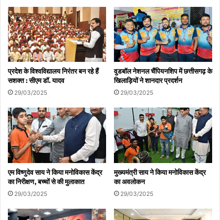
आबादी क्यों होती
प्रदेश के विश्वविद्यालय निरंतर बन रहे हैं
वुडबॉल नेशनल चैंपियनशिप में छत्तीसगढ़ के
सशक्त : सीएम डॉ. यादव
खिलाड़ियों ने शानदार प्रदर्शन
29/03/2025
29/03/2025
एम विष्णुदेव साय ने किया मनोविकास केंद्र
मुख्यमंत्री साय ने किया मनोविकास केंद्र
का निरीक्षण, बच्चों से की मुलाकात
का अवलोकन
29/03/2025
29/03/2025