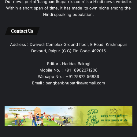
Our news portal ‘bangbandhupatrika.com’ is a Hindi news website.
Within a short span of time, it has made its own niche among the
Hindi speaking population.
Contact Us
Address : Dwivedi Complex Ground floor, E Road, Krishnapuri
Devpuri, Raipur (C.G) Pin Code-492015
Editor : Haridas Bairagi
Mobile No. : +91- 8962371208
Watsapp No. : +91 75872 56836
Email : bangbanbhupatrika@gmail.com