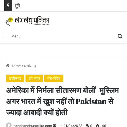
मुंगेली में औद्योगिक क्रांति का नया अध्याय : BEML संयंत्र की स्थापना को राज्य कैबिनेट की हरी झंडी
Se
Menu
Home
/
छत्तीसगढ़
छत्तीसगढ़
टॉप न्यूज़
देश-विदेश
अमेरिका में निर्मला सीतारमण बोलीं- मुस्लिम
अगर भारत में खुश नहीं तो Pakistan से
ज्यादा आबादी क्यों होती
Send
bangbandhupatrika.com
11/04/2023
0
146