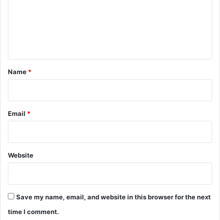
m
e
n
t
*
Name
*
Email
*
Website
Save my name, email, and website in this browser for the next
time I comment.