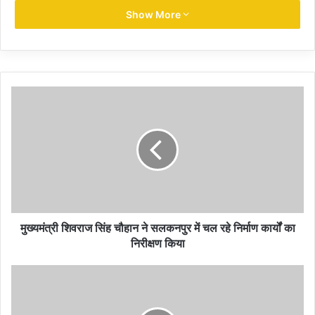
Nirmala Sitharaman on Muslims
भारत के खिलाफ ‘नकारात्मक
Show More
पश्चिमी धारणा’ पर आज केंद्रीय वित्त मंत्री निर्मला सीतारमण ने जमकर वार
किया। वाशिंगटन में एक कार्यक्रम में बोलते हुए वित्त मंत्री ने भारत के मुसलमानों
की स्थिति के बारे में बात की। उन्होंने कहा कि अल्पसंख्यकों का रोना रोने वाले पाक
से भी बेहतर भारत में मुस्लिम खुश और सुरक्षित हैं।
पीटरसन इंस्टीट्यूट फॉर इंटरनेशनल इकोनॉमिक्स (PIIE) के कार्यक्रम में बोलते
हुए सीतारमण ने कहा कि दुनिया की दूसरी सबसे बड़ी मुस्लिम आबादी भारत में हैं
और यह आबादी तेजी से संख्या में बढ़ रही है।
मुख्यमंत्री शिवराज सिंह चौहान ने सलकनपुर में चल रहे निर्माण कार्यों का
निरीक्षण किया
दुनिया की दूसरी सबसे बड़ी मुस्लिम आबादी भारत मेंः
सीतारमण