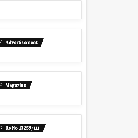
Advertisement
Magazine
Ro No-13259/ 111