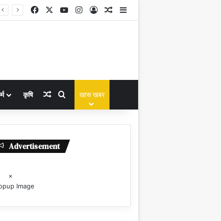
Facebook
X
YouTube
Instagram
Log In
Random Article
Sidebar
Random Article
Search for
्म
कृषि
खास खबर
Advertisement
×