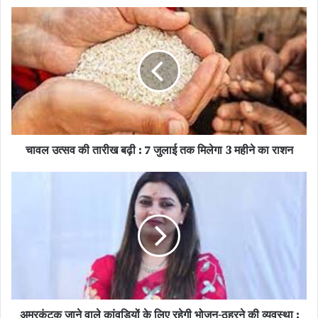
जानकारी के अनुसार, बीजापुर के पेददाकोरमा गांव मैं एक छात्र समेत 3 लोगों की
नक्सलियों ने हत्या कर दी। मृतकों के नाम जींगु मोडियम, सोमा मोडियम और अनिल
माड़वी बताए गए। इनके अलावा नक्सलियों ने 7 ग्रामीणों के साथ बेरहमी पूर्वक
मारपीट भी की थी, और उनको घायल अवस्था में छोड़ दिया गया। इसके अलावा
नक्सलियों ने दर्जनभर ग्रामीणों का नक्सलियों ने अपहरण कर लिया था।
नक्सलियों के हाथों मारे गए दौ ग्रामीण आत्ससमपर्ण कर चुके नक्सली नेता दिनेश
मोडियम के रिश्तेदार बताए गए थे। नक्सली नेता वैल्ला और उसकी टीम ने मंगलवार
की शाम 4 बजे इस घटना को अंजाम दिया मृतकों के परिजन शाम साढ़े सात बजे
चावल उत्सव की तारीख बढ़ी : 7 जुलाई तक मिलेगा 3 महीने का राशन
तक पुलिस के पास नहीं पहुंचे थे।
अमरकंटक जाने वाले कांवड़ियों के लिए रहेगी भोजन-ठहरने की व्यवस्था :