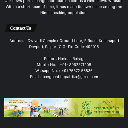
Our news portal ‘bangbandhupatrika.com’ is a Hindi news website.
Within a short span of time, it has made its own niche among the
Hindi speaking population.
Contact Us
Address : Dwivedi Complex Ground floor, E Road, Krishnapuri
Devpuri, Raipur (C.G) Pin Code-492015
Editor : Haridas Bairagi
Mobile No. : +91- 8962371208
Watsapp No. : +91 75872 56836
Email : bangbanbhupatrika@gmail.com