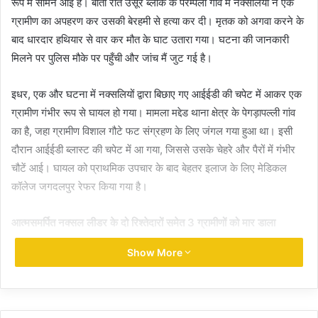
रूप में सामने आई है। बीती रात उसूर ब्लॉक के पेरम्पली गांव मैं नक्सलियों ने एक
ग्रामीण का अपहरण कर उसकी बेरहमी से हत्या कर दी। मृतक को अगवा करने के
बाद धारदार हथियार से वार कर मौत के घाट उतारा गया। घटना की जानकारी
मिलने पर पुलिस मौके पर पहुँची और जांच मैं जुट गई है।
इधर, एक और घटना में नक्सलियों द्वारा बिछाए गए आईईडी की चपेट में आकर एक
ग्रामीण गंभीर रूप से घायल हो गया। मामला मद्देड थाना क्षेत्र के पेगड़ापल्ली गांव
का है, जहा ग्रामीण विशाल गौटे फट संग्रहण के लिए जंगल गया हुआ था। इसी
दौरान आईईडी ब्लास्ट की चपेट में आ गया, जिससे उसके चेहरे और पैरों में गंभीर
चौटें आई। घायल को प्राथमिक उपचार के बाद बेहतर इलाज के लिए मेडिकल
कॉलेज जगदलपुर रेफर किया गया है।
आत्मसमर्पित नक्सल लीडर के दो रिश्तेदारों समेत 3 ग्रामीणों को मार डाला
Show More
वहीं 11 जून को बीजापुर जिले से नक्सलियों की कायराना करतूत की एक बड़ी खबर
मिली थी। यहां आत्ससमर्पित नक्सली नेता के परिवार के तीन लोगों की नक्सलियों ने
निर्मततापूर्वक हत्या कर दी है।