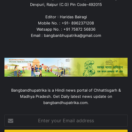
Devpuri, Raipur (C.G) Pin Code-492015
Editor : Haridas Bairagi
Mobile No. : +91- 8962371208
Watsapp No. : +91 75872 56836
Email : bangbanbhupatrika@gmail.com
Bangbandhupatrika is a Hindi news portal of Chhattisgarh &
Madhya Pradesh. Get Daily latest news update on
bangbandhupatrika.com.
Enter
your
Email