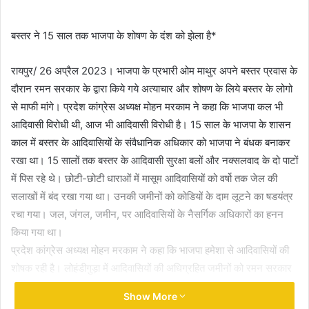
email
बस्तर ने 15 साल तक भाजपा के शोषण के दंश को झेला है*
रायपुर/ 26 अप्रैल 2023। भाजपा के प्रभारी ओम माथुर अपने बस्तर प्रवास के
दौरान रमन सरकार के द्वारा किये गये अत्याचार और शोषण के लिये बस्तर के लोगो
से माफी मांगे। प्रदेश कांग्रेस अध्यक्ष मोहन मरकाम ने कहा कि भाजपा कल भी
आदिवासी विरोधी थी, आज भी आदिवासी विरोधी है। 15 साल के भाजपा के शासन
काल में बस्तर के आदिवासियों के संवैधानिक अधिकार को भाजपा ने बंधक बनाकर
रखा था। 15 सालों तक बस्तर के आदिवासी सुरक्षा बलों और नक्सलवाद के दो पाटों
में पिस रहे थे। छोटी-छोटी धाराओं में मासूम आदिवासियों को वर्षो तक जेल की
सलाखों में बंद रखा गया था। उनकी जमीनों को कोडियों के दाम लूटने का षडयंत्र
रचा गया। जल, जंगल, जमीन, पर आदिवासियों के नैसर्गिक अधिकारों का हनन
किया गया था।
प्रदेश कांग्रेस अध्यक्ष मोहन मरकाम ने कहा कि भाजपा हमेशा से आदिवासियों की
शोषक रही है। लोहंडीगुड़ा में आदिवासियों की अधिग्रहित जमीनों को रमन सरकार
ने लैड बनाकर जप्त किया था, कांग्रेस सरकार ने उसे वापस किया। 15 सालों तक
Show More
साढ़े पांच लाख से अधिक वन अधिकार पट्टों को लंबित रखा था? बस्तर में हजारों