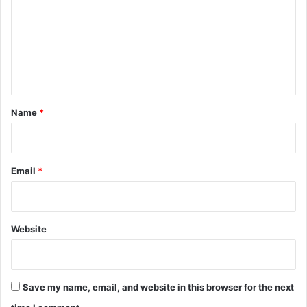
m
m
e
n
t
*
Name
*
Email
*
Website
Save my name, email, and website in this browser for the next