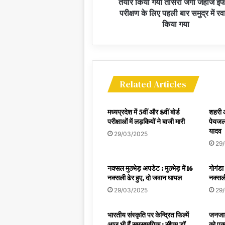
तैयार किया गया तीसरा जंगी जहाज इं
परीक्षण के लिए पहली बार समुद्र में रव
किया गया
Related Articles
मध्यप्रदेश में 5वीं और 8वीं बोर्ड
शहरी और
परीक्षाओं में लड़कियों ने बाजी मारी
पेयजल 
यादव
29/03/2025
29
नक्सल मुठभेड़ अपडेट : मुठभेड़ में 16
गोगंडा
नक्सली ढेर हुए, दो जवान घायल
नक्सली
29/03/2025
29
भारतीय संस्कृति पर केन्द्रित फिल्में
जनजाती
आज भी हैं समसामयिक : सीएम डॉ.
को पक्