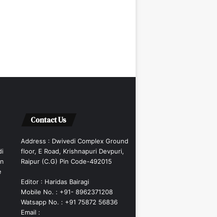
Contact Us
Address : Dwivedi Complex Ground
di
floor, E Road, Krishnapuri Devpuri,
an
Raipur (C.G) Pin Code-492015
e
Editor : Haridas Bairagi
Mobile No. : +91- 8962371208
Watsapp No. : +91 75872 56836
Email :