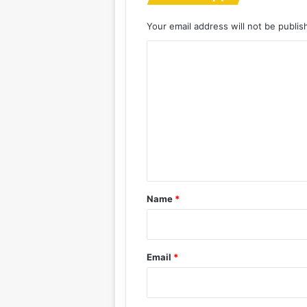
Your email address will not be publis
C
o
m
m
e
n
t
*
Name
*
Email
*