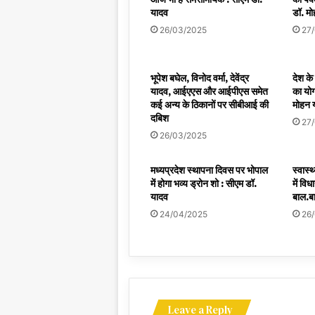
यादव
डॉ. म
26/03/2025
27
भूपेश बघेल, विनोद वर्मा, देवेंद्र
देश के 
यादव, आईएएस और आईपीएस समेत
का योग
कई अन्य के ठिकानों पर सीबीआई की
मोहन 
दबिश
27
26/03/2025
मध्यप्रदेश स्थापना दिवस पर भोपाल
स्वास्
में होगा भव्य ड्रोन शो : सीएम डॉ.
में विध
यादव
बाल.ब
24/04/2025
26
Leave a Reply