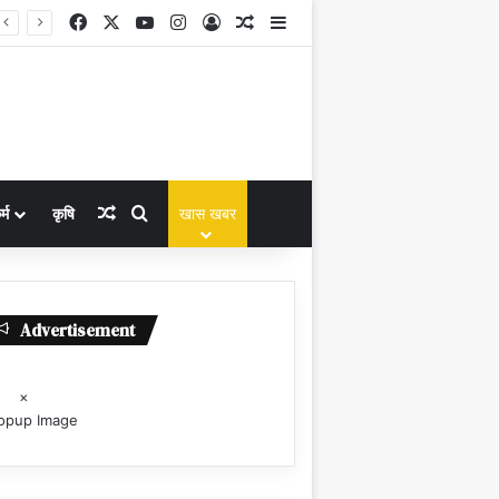
Facebook
X
YouTube
Instagram
Log In
Random Article
Sidebar
Random Article
Search for
्म
कृषि
खास खबर
Advertisement
×