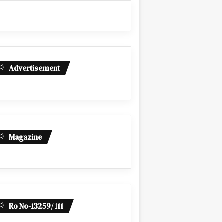
Advertisement
Magazine
Ro No-13259/ 111