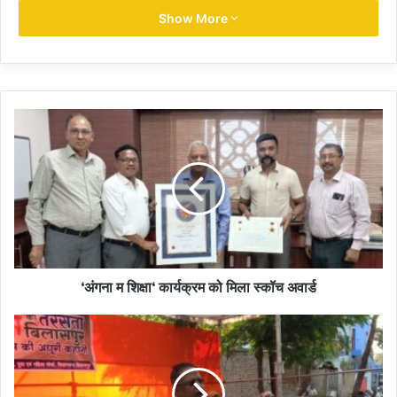
जा सकेगा। लघु वनोपज संघ द्वारा तेंदूपत्ते का संग्रहण से पूर्व उसके गुणवत्ता का
Show More
विशेष ध्यान रखा जाएगा ताकि संग्राहक उच्च गुणवत्ता का तेन्दूपत्ता का संग्रहण
करें, जिससे उन्हें संग्रहण पारिश्रमिक अधिक से अधिक प्राप्त हो सकें।
उल्लेखनीय है कि राज्य सरकार द्वारा वर्ष 2019 से तेन्दूपत्ता संग्रहण दर 2500
रूपए प्रति मानक बोरा से बढ़ाकर 4000 रूपए प्रति मानक बोरा निर्धारित किया
गया है। छत्तीसगढ़ राज्य में वर्ष 2023 में संग्रहित होने वाले 902 प्राथमिक
वनापेज सहकारी समितियों के 954 लाटों की अधिसूचित मात्रा 16.72 लाख
मानक बोरा तेन्दूपत्ता के अग्रिम विक्रय हेतु विभिन्न तिथियों में आनलाइन निविदाएं
आमंत्रित की गई थी।
Tendupatta collection year 2023: Tendupatta
‘अंगना म शिक्षा‘ कार्यक्रम को मिला स्कॉच अवार्ड
collection will start in the state from the third
week of April.
तेन्दूपत्ता संग्रहण वर्ष 2023: प्रथम तथा द्वितीय निविदा में 68
प्रतिशत मात्रा का विक्रय 7199 रूपए प्रति मानक बोरा की औसत
दर से 822 करोड़ रूपए में