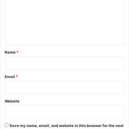
m
m
e
n
t
*
Name
*
Email
*
Website
Save my name, email, and website in this browser for the next