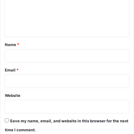
m
e
n
t
*
Name
*
Email
*
Website
Save my name, email, and website in this browser for the next
time I comment.