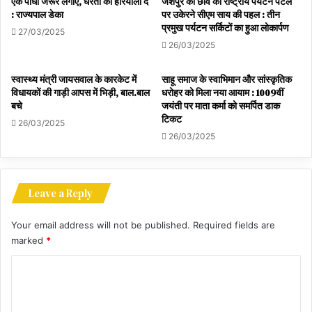
एक पौधा जरूर लगाएं, धरती को हरियाली दें
जशपुर की छवि को राष्ट्रीय पर्यटन पटल
: राज्यपाल डेका
पर उकेरने सीएम साय की पहल : तीन
प्रमुख पर्यटन सर्किटों का हुआ लोकार्पण
27/03/2025
26/03/2025
स्वास्थ्य मंत्री जायसवाल के कारकेट में
साहू समाज के स्वाभिमान और सांस्कृतिक
विधायकों की गाड़ी आपस में भिड़ी, बाल.बाल
धरोहर को मिला नया आयाम : 1009वीं
बचे
जयंती पर माता कर्मा को समर्पित डाक
टिकट
26/03/2025
26/03/2025
Leave a Reply
Your email address will not be published.
Required fields are
marked
*
C
o
m