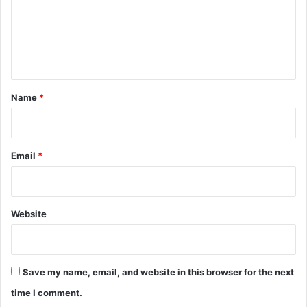
m
e
n
t
*
Name
*
Email
*
Website
Save my name, email, and website in this browser for the next
time I comment.