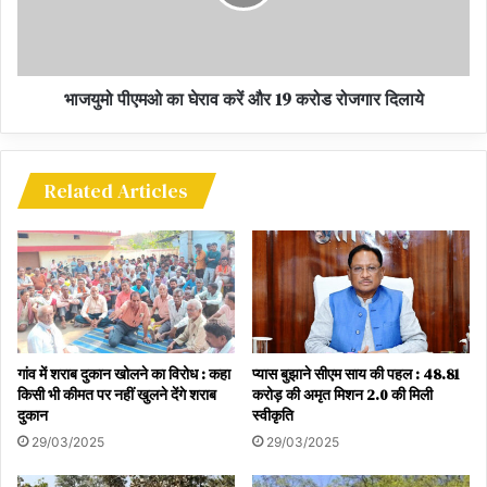
calling off is levelless politics - Congress
भाजयुमो पीएमओ का घेराव करें और 19 करोड रोजगार दिलाये
Unfortunate incident of Bemetara Biranpur
बन्द बुलाया जाना स्तरहीन राजनीति -कांग्रेस
Related Articles
बेमेतरा बिरनपुर की घटना दुर्भाग्यपूर्ण
गांव में शराब दुकान खोलने का विरोध : कहा
प्यास बुझाने सीएम साय की पहल : 48.81
किसी भी कीमत पर नहीं खुलने देंगे शराब
करोड़ की अमृत मिशन 2.0 की मिली
दुकान
स्वीकृति
29/03/2025
29/03/2025