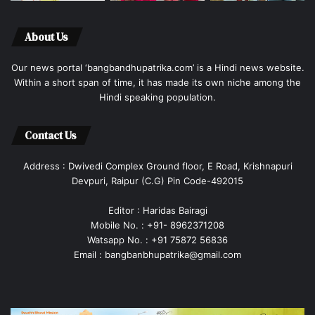
About Us
Our news portal ‘bangbandhupatrika.com’ is a Hindi news website.
Within a short span of time, it has made its own niche among the
Hindi speaking population.
Contact Us
Address : Dwivedi Complex Ground floor, E Road, Krishnapuri
Devpuri, Raipur (C.G) Pin Code-492015
Editor : Haridas Bairagi
Mobile No. : +91- 8962371208
Watsapp No. : +91 75872 56836
Email : bangbanbhupatrika@gmail.com