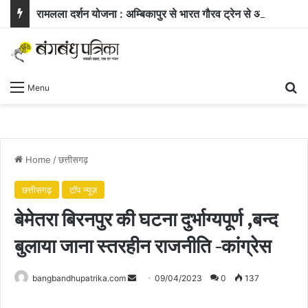
रामलला दर्शन योजना : अम्बिकापुर से भारत गौरव ट्रेन से अयोध्या और काशी के लिए रवाना हुए सरगुजा के 850 यात्री
Se
Menu
Home
/
छत्तीसगढ़
छत्तीसगढ़
टॉप न्यूज़
बेमेतरा बिरनपुर की घटना दुर्भाग्यपूर्ण ,बन्द
बुलाया जाना स्तरहीन राजनीति -कांग्रेस
Send
bangbandhupatrika.com
09/04/2023
0
137
an