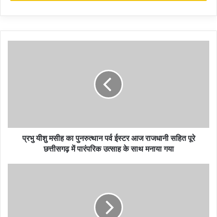
आग में घी डालने की कोशिश में लगे है ।इस घटना के बाद शांति व्यवस्था बनाये
रखने की अपील जारी करने की औपचारिकता भी किसी भी भाजपा नेता ने नहीं
निभाई सभी ने अपने बयानों में विद्वेष बढ़ाने का ही प्रयास किया है।
कांग्रेस संचार प्रमुख सुशील आनंद शुक्ला ने कहा कि भाजपा इस घटना के
विस्तारीकरण का षड्यंत्र कर रही है ।कवर्धा में हुई घटना के बाद भी ऐसी ही
कोशिश भाजपा और आरएसएस के द्वारा किया गया था लेकिन छत्तीसगढ़ की
शांतिप्रिय जनता ने भाजपाई मंसूबो को पूरा नहीं होने दिया था ।छत्तीसगढ़ की धरा
अमन और शांति की धरा है यहाँ पर साम्प्रदायिकता के बीज बोने के संघी प्रयास
सफल नही होने वाले है ।इस बार भी भाजपा के तमाम कुचालो का जनता मुंहतोड़
जबाब देगी।
प्रभु यीशु मसीह का पुनरुत्थान पर्व ईस्टर आज राजधानी सहित पूरे
छत्तीसगढ़ में पारंपरिक उत्साह के साथ मनाया गया
कांग्रेस संचार प्रमुख सुशील आनंद शुक्ला ने कहा कि ऐसी ही दुर्भाग्य जनक घटना
2005 में रमन सरकार के समय बस्तर के विश्रामपुरी में हुई थी तब तत्कालीन नेता
प्रतिपक्ष स्व महेंद्र कर्मा खुद वहाँ पहुच कर लोगो से शांति बनाए रखने की अपील
किये थे और पुलिस के तत्कालीन अधिकारियों को कड़ाई के निर्देश दिए थे आज
भाजपाई तो अपनी राजनैतिक रोटी सेकने माहौल को और बिगाड़ने में लगे हैं।