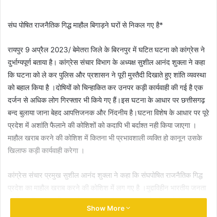
email
संघ पोषित राजनैतिक गिद्ध माहौल बिगाड़ने घरों से निकल गए है*
रायपुर 9 अप्रैल 2023/ बेमेतरा जिले के बिरनपुर में घटित घटना को कांग्रेस ने
दुर्भाग्यपूर्ण बताया है। कांग्रेस संचार विभाग के अध्यक्ष सुशील आनंद शुक्ला ने कहा
कि घटना को ले कर पुलिस और प्रशासन ने पूरी मुस्तैदी दिखाते हुए शांति व्यवस्था
को बहाल किया है ।दोषियों को चिन्हाकित कर उनपर कड़ी कार्यवाही की गई है एक
दर्जन से अधिक लोग गिरफ्तार भी किये गए हैं।इस घटना के आधार पर छत्तीसगढ़
बन्द बुलाया जाना बेहद आपत्तिजनक और निंदनीय है।घटना विशेष के आधार पर पूरे
प्रदेश में अशांति फैलाने की कोशिशों को कदापि भी बर्दाश्त नही किया जाएगा ।
माहौल खराब करने की कोशिश में कितना भी प्रभावशाली व्यक्ति हो कानून उसके
खिलाफ कड़ी कार्यवाही करेगा ।
कांग्रेस संचार प्रमुख सुशील आनंद शुक्ला ने कहा कि संघपोषित राजनैतिक गिद्ध
प्रदेश का माहौल खराब करने की कोशिश में लग गए है ।मुद्दाविहीन भारतीय जनता
पार्टी छग में साम्प्रदायिक माहौल खराब करने का अवसर खोजते रहती है।भाजपा के
Show More
प्रदेश अध्यक्ष जैसे महत्वपूर्ण पद पर बैठे अरुण साव भी स्तरहीन बयान बाजी कर के