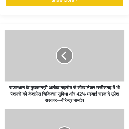
Show More
जबरदस्त हिट हुई बल्कि, अल्लू अर्जुन की फैन फॉलोइंग में भी जबरदस्त इजाफा
देखने को मिला। साउथ से लेकर बॉलीवुड तक उनकी तगड़ी फैन फॉलोइंग बनी हुई
है।
अल्लू अर्जुन
ने अपनी अब तक की फिल्मों से दर्शकों का ढेर सारा मनोरंजन किया
है। मगर क्या आप जानते हैं कि उनकी प्रोफेशनल लाइफ के साथ-साथ पर्सनल
लाइफ भी दिलचस्प है। एक्टर ने आज से 12 साल पहले छह मार्च को स्नेहा रेड्डी
से शादी की थी। स्नेहा और अर्जुन की लव मैरिज है। एक नामी फैमिली से ताल्लुक
रखने के बाद भी अल्लू अर्जुन के लिए स्नेहा के परिवार वालों को मना पाना आसान
नहीं था। इसके लिए उन्हें खूब पापड़ बेलने पड़े थे।
राजस्थान के मुख्यमन्त्री अशोक गहलोत से सीख लेकर छत्तीसगढ़ में भी
पेंशनरों को केशलेस चिकित्सा सुविधा और 42% महंगाई राहत दे भूपेश
सरकार---वीरेन्द्र नामदेव