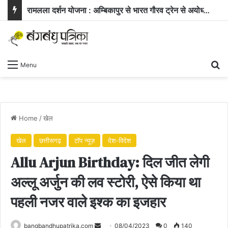
रामलला दर्शन योजना : अम्बिकापुर से भारत गौरव ट्रेन से अयोध्या और काशी के लिए रवाना हुए सरगुजा के 850 यात्री
Se
Menu
Home
/
खेल
खेल
छत्तीसगढ़
टॉप न्यूज़
देश-विदेश
Allu Arjun Birthday: दिल जीत लेगी
अल्लू अर्जुन की लव स्टोरी, ऐसे किया था
पहली नजर वाले इश्क का इजहार
Send
bangbandhupatrika.com
08/04/2023
0
140