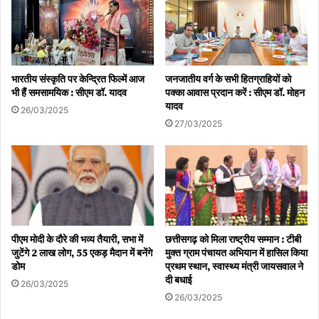
स्नेहा और अल्लू अर्जुन का एक दूसरे को लेकर पहली ही नजर में अट्रैक्शन था।
भारतीय संस्कृति पर केन्द्रित फिल्में आज
जनजातीय वर्ग के सभी हितग्राहियों को
एक बार बात शुरू हुई, तो धीरे-धीरे दोस्ती ने प्यार का नाम ले लिया। फिर बात आई
भी हैं समसामयिक : सीएम डॉ. यादव
पक्का आवास प्रदान करें : सीएम डॉ. मोहन
यादव
परिवार को मनाने की, जिसके लिए स्नेहा के पेरेंट्स तैयार नहीं थे। दरअसल, स्नेहा
26/03/2025
27/03/2025
के पेरेंट्स नहीं चाहते थे कि बिजनेस मैन की बेटी होकर वह एक्टर से शादी करें।
मगर स्नेहा की जिद के आगे परिवार को हां कहना पड़ा। आज इस खूबसूरत कपल
के दो बच्चे- अयान और अरहा हैं।
Allu Arjun Birthday: Allu Arjun's love story will
win hearts
पीएम मोदी के दौरे की भव्य तैयारी, सभा में
छत्तीसगढ़ को मिला राष्ट्रीय सम्मान : टीबी
जुटेंगे 2 लाख लोग, 55 एकड़ मैदान में बनेंगे
मुक्त ग्राम पंचायत अभियान में हासिल किया
Allu Arjun Birthday: दिल जीत लेगी अल्लू अर्जुन की लव
डोम
प्रथम स्थान, स्वास्थ्य मंत्री जायसवाल ने
स्टोरी
दी बधाई
26/03/2025
26/03/2025
this is how he expressed love at first sight