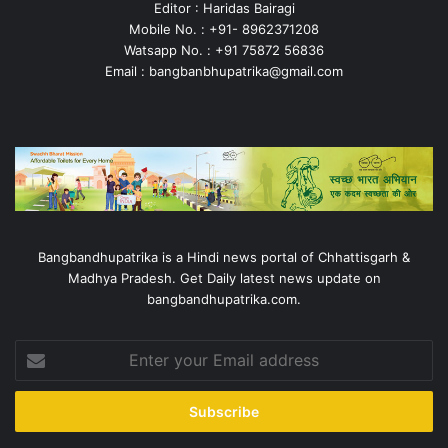
Editor : Haridas Bairagi
Mobile No. : +91- 8962371208
Watsapp No. : +91 75872 56836
Email : bangbanbhupatrika@gmail.com
Bangbandhupatrika is a Hindi news portal of Chhattisgarh &
Madhya Pradesh. Get Daily latest news update on
bangbandhupatrika.com.
Enter
your
Email
address