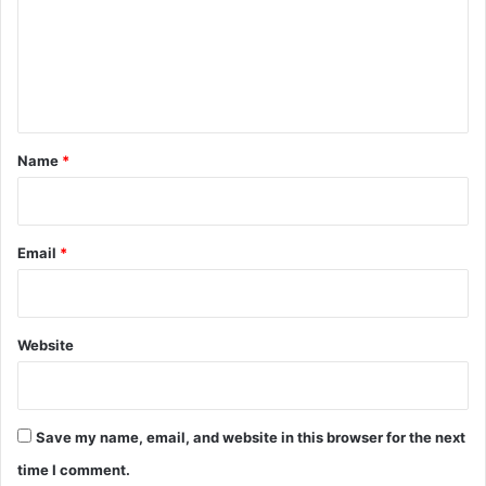
m
e
n
t
*
Name
*
Email
*
Website
Save my name, email, and website in this browser for the next
time I comment.