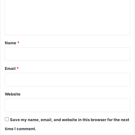
m
e
n
t
*
Name
*
Email
*
Website
Save my name, email, and website in this browser for the next
time I comment.