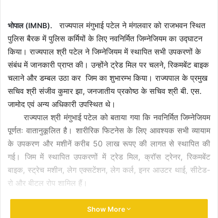
email
राज्यपाल मंगुभाई पटेल ने मंगलवार को राजभवन स्थित
भोपाल (IMNB).
पुलिस बैरक में पुलिस कर्मियों के लिए नवनिर्मित जिम्नेजियम का उद्घाटन
किया। राज्यपाल श्री पटेल ने जिम्नेजियम में स्थापित सभी उपकरणों के
संबंध में जानकारी प्राप्त की। उन्होंने ट्रेड मिल पर चलने, रिकमबेंट बाइक
चलाने और डम्बल उठा कर जिम का शुभारम्भ किया। राज्यपाल के प्रमुख
सचिव श्री संजीव कुमार झा, जनजातीय प्रकोष्ठ के सचिव श्री बी. एस.
जामोद एवं अन्य अधिकारी उपस्थित थे।
राज्यपाल श्री मंगुभाई पटेल को बताया गया कि नवनिर्मित जिम्नेजियम
पूर्णतः वातानुकूलित है। शारीरिक फिटनेस के लिए आवश्यक सभी व्यायाम
के उपकरण और मशीनें करीब 50 लाख रूपए की लागत से स्थापित की
गई। जिम में स्थापित उपकरणों में ट्रेड मिल, क्रॉस ट्रेनर, रिकमबेंट
बाइक, स्ट्रेच मशीन, लेग एक्सटेंशन, लेग कर्ल, इनर आउटर थाई, सीटेड-
रो और बीटल रोप शामिल हैं।
Show More
Governor Mangubhai Patel inaugurated the