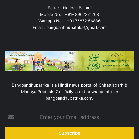
Editor : Haridas Bairagi
Mobile No. : +91- 8962371208
Watsapp No. : +91 75872 56836
Email : bangbanbhupatrika@gmail.com
Bangbandhupatrika is a Hindi news portal of Chhattisgarh &
Madhya Pradesh. Get Daily latest news update on
bangbandhupatrika.com.
Enter
your
Email
address