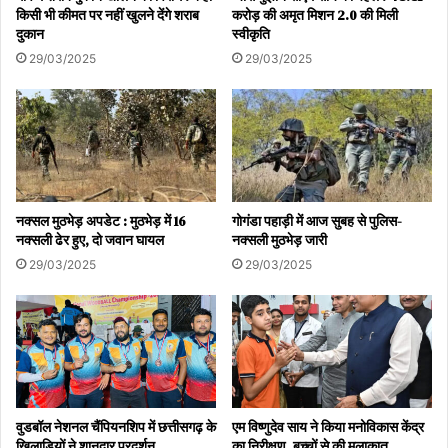
किसी भी कीमत पर नहीं खुलने देंगे शराब
करोड़ की अमृत मिशन 2.0 की मिली
दुकान
स्वीकृति
29/03/2025
29/03/2025
नक्सल मुठभेड़ अपडेट : मुठभेड़ में 16
गोगंडा पहाड़ी में आज सुबह से पुलिस-
नक्सली ढेर हुए, दो जवान घायल
नक्सली मुठभेड़ जारी
29/03/2025
29/03/2025
वुडबॉल नेशनल चैंपियनशिप में छत्तीसगढ़ के
एम विष्णुदेव साय ने किया मनोविकास केंद्र
खिलाड़ियों ने शानदार प्रदर्शन
का निरीक्षण, बच्चों से की मुलाकात