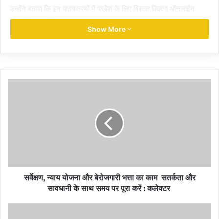
उन्होंने बताया कि इन पाठ्यक्रमों में प्रवेश के लिए विस्तृत विवरण ऑनलाईन
कॉउंसिलिंग के पोर्टल
www.cgdteraipur.cgstate.gov.in
पर उपलब्ध
Show More
होगा। सत्र 2023-24 में प्रवेश हेतु छत्तीसगढ़ तकनीकी संस्थाओं हेतु प्रवेश
नियम 2023 भी पोर्टल पर उपलब्ध कराये जाएंगे।
श्री शरण ने कहा कि सत्र 2023-24 में विभिन्न पाठ्यक्रमों में प्रवेश हेतु इच्छुक
अभ्यर्थियों आवश्यक दस्तावेज यथा मूल निवास प्रमाण पत्र, स्थायी जाति प्रमाण
पत्र, आय प्रमाण पत्र, सैनिक प्रमाण पत्र, स्वतंत्रता संग्राम सेनानी प्रमाण-
पत्र, छत्तीसगढ़ शासन अथवा उसके सार्वजनिक उपक्रमों/अर्धशासकीय निकायों व
छत्तीसगढ़ के स्थानीय शासनों के कार्मिकों संबंधी प्रमाण-पत्र, भारत सरकार
अथवा उसके सार्वजनिक उपक्रमों/अर्धशासकीय निकायों के छत्तीसगढ़ में पदस्थ
कार्मिकों के स्थानीय निवासी संबंधी प्रमाण पत्र, छत्तीसगढ़ में पुनर्वास स्थापन संबंधी
प्रमाण पत्र, जम्मू एवं कश्मीर राज्य के विस्थापित की संतान हेतु प्रमाण पत्र,
छत्तीसगढ़ के कार्मिक जिनकी पदस्थापना आतंकवादी गतिविधियों के नियंत्रण हेतु
जम्मू एवं कश्मीर राज्य में की गई हो की संतान हेतु प्रमाण पत्र, निःशक्तता प्रमाण
सर्वेक्षण, न्याय योजना और बेरोजगारी भत्ता का काम सतर्कता और
पत्र (जैसा लागू हों) आदि को पूर्व से बनवाकर तैयार रखे। ताकि अभ्यर्थियों को इन
सावधानी के साथ समय पर पूरा करें : कलेक्टर
प्रमाण पत्रों के अभाव में दस्तावेज परीक्षण में अनावश्यक परेशानियों का सामना न
करना पड़े।