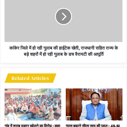
Admission Rules 2023 for Chhattisgarh
technical institutions will be available on the
portal
Guidelines issued for admission in various
technical courses
कांकेर जिले में हो रही गुलाब की हाईटेक खेती, राजधानी सहित राज्य के
बड़े शहरों में हो रही गुलाब के डच वैरायटी की आपूर्ति
छत्तीसगढ़ तकनीकी संस्थाओं हेतु प्रवेश नियम 2023 पोर्टल पर
होंगे उपलब्ध
विभिन्न तकनीकी पाठ्यक्रम में प्रवेश हेतु दिशा निर्देश जारी
Related Articles
गांव में शराब दुकान खोलने का विरोध : कहा
प्यास बुझाने सीएम साय की पहल : 48.81