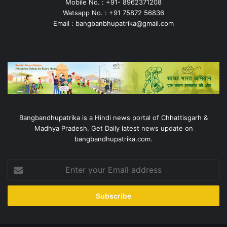
Mobile No. : +91- 8962371208
Watsapp No. : +91 75872 56836
Email : bangbanbhupatrika@gmail.com
Bangbandhupatrika is a Hindi news portal of Chhattisgarh &
Madhya Pradesh. Get Daily latest news update on
bangbandhupatrika.com.
Enter
your
Email
address