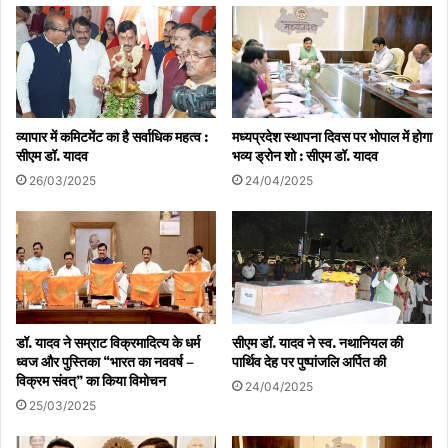
अडाणी समूह का वक्तव्य:
अडाणी समूह के निदेशक जीत अडाणी ने कार्यक्रम में कहा कि मध्य प्रदेश देश की
सबसे मजबूत ‘ग्रोथ स्टोरी’ बनकर उभरा है। यह नई फैसिलिटी देश की सुरक्षा को
अभूतपूर्व मजबूती प्रदान करेगी।
व्यापार में कमिटमेंट का है सर्वाधिक महत्व :
मध्यप्रदेश स्थापना दिवस पर भोपाल में होगा
सीएम डॉ. यादव
भव्य ड्रोन शो : सीएम डॉ. यादव
इस गरिमामयी कार्यक्रम में ऊर्जा मंत्री प्रद्युम्न सिंह तोमर, स्थानीय विधायकों सहित
26/03/2025
24/04/2025
अडाणी समूह के निदेशक करण अडाणी और बड़ी संख्या में स्थानीय नागरिक
उपस्थित थे।
डॉ. यादव ने सम्राट विक्रमादित्य के धर्म
सीएम डॉ. यादव ने स्व. नथानियल की
ध्वज और पुस्तिका “भारत का नववर्ष –
पार्थिव देह पर पुष्पांजलि अर्पित की
विक्रम संवत्” का किया विमोचन
24/04/2025
25/03/2025