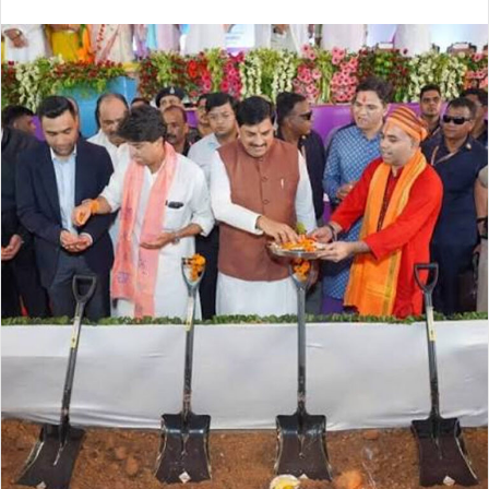
an
email