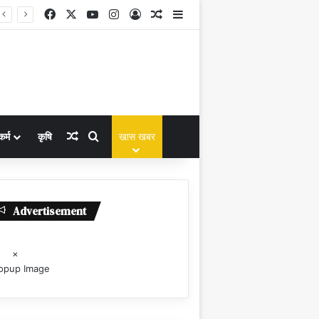
Facebook
X
YouTube
Instagram
Log In
Random Article
Sidebar
Random Article
Search for
कर्म
कृषि
खास खबर
Advertisement
×