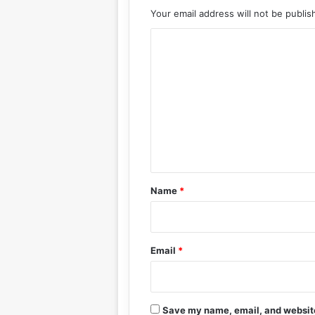
Your email address will not be publis
C
o
m
m
e
n
t
*
Name
*
Email
*
Save my name, email, and website 