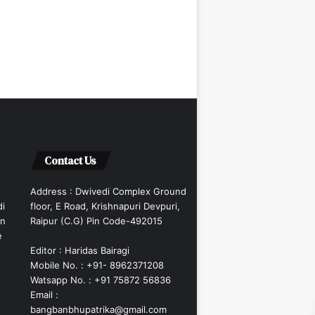
Contact Us
Address : Dwivedi Complex Ground
di
floor, E Road, Krishnapuri Devpuri,
an
Raipur (C.G) Pin Code-492015
e
Editor : Haridas Bairagi
Mobile No. : +91- 8962371208
Watsapp No. : +91 75872 56836
Email :
bangbanbhupatrika@gmail.com