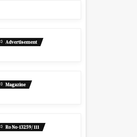
Advertisement
Magazine
Ro No-13259/ 111