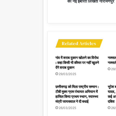
की नई इबारत लिखता नारायणपुर
Related Articles
गांव में शराब दुकान खोलने का विरोध
नक्सल 
: कहा किसी भी कीमत पर नहीं खुलने
नक्सली
देंगे शराब दुकान
29
29/03/2025
छत्तीसगढ़ को मिला राष्ट्रीय सम्मान :
भूपेश ब
टीबी मुक्त ग्राम पंचायत अभियान में
यादव,
हासिल किया प्रथम स्थान, स्वास्थ्य
कई अन
मंत्री जायसवाल ने दी बधाई
दबिश
26/03/2025
26