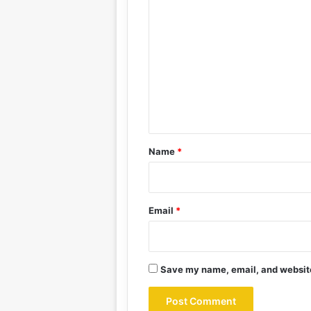
C
o
m
m
e
n
t
*
Name
*
Email
*
Save my name, email, and website 