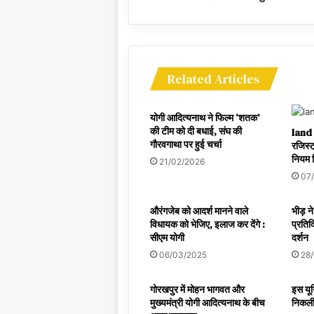
Related Articles
योगी आदित्यनाथ ने फिल्म ‘शतक’
की टीम को दी बधाई, संघ की
land 
गौरवगाथा पर हुई चर्चा
रजिस्ट
नियम द
21/02/2026
07
औरंगजेब को आदर्श मानने वाले
भीड़ न
विधायक को भेजिए, इलाज कर देंगे :
प्रतिदि
सीएम योगी
दर्शन
06/03/2025
28
गोरखपुर में मोहन भागवत और
इस यून
मुख्यमंत्री योगी आदित्यनाथ के बीच
निकली 