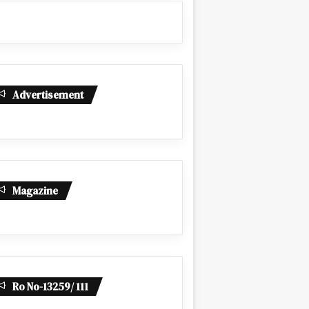
Advertisement
Magazine
Ro No-13259/ 111