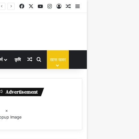
Facebook
X
YouTube
Instagram
Log In
Random Article
Sidebar
Random Article
Search for
्म
कृषि
खास खबर
Advertisement
×