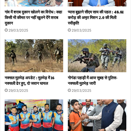
किसानों को अच्छे किस्म के बीज उपलब्ध कराएं जा रहे हैं, जिससे धान के बदले
गांव में शराब दुकान खोलने का विरोध : कहा
प्यास बुझाने सीएम साय की पहल : 48.81
अन्य फसलों की खेती का रकबा प्रतिवर्ष बढ़ रहा है। राजीव गांधी किसान न्याय
किसी भी कीमत पर नहीं खुलने देंगे शराब
करोड़ की अमृत मिशन 2.0 की मिली
योजना के तहत 23 लाख से अधिक किसानों को अब तक 18570 करोड़ रूपए की
दुकान
स्वीकृति
राशि उनके खातों में अंतरित कर दी गई है।
29/03/2025
29/03/2025
Mandi Board's land will be developed
commercially
मंडी बोर्ड की भूमि का होगा व्यावसायिक दृष्टि से विकास
नक्सल मुठभेड़ अपडेट : मुठभेड़ में 16
गोगंडा पहाड़ी में आज सुबह से पुलिस-
नक्सली ढेर हुए, दो जवान घायल
नक्सली मुठभेड़ जारी
29/03/2025
29/03/2025