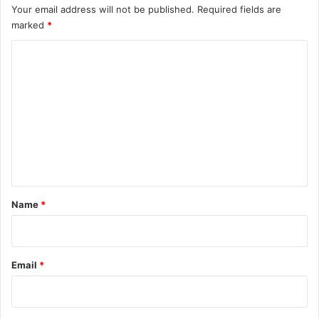
Your email address will not be published.
Required fields are
marked
*
C
o
m
m
e
n
t
*
Name
*
Email
*