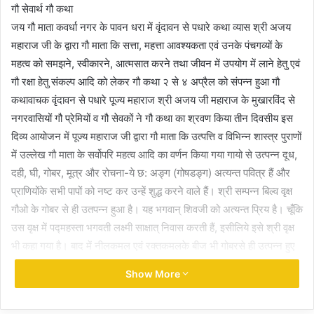
गौ सेवार्थ गौ कथा
जय गौ माता कवर्धा नगर के पावन धरा में वृंदावन से पधारे कथा व्यास श्री अजय
महाराज जी के द्वारा गौ माता कि सत्ता, महत्ता आवश्यकता एवं उनके पंचगव्यों के
महत्व को समझने, स्वीकारने, आत्मसात करने तथा जीवन में उपयोग में लाने हेतु एवं
गौ रक्षा हेतु संकल्प आदि को लेकर गौ कथा २ से ४ अप्रैल को संपन्न हुआ गौ
कथावाचक वृंदावन से पधारे पूज्य महाराज श्री अजय जी महाराज के मुखारविंद से
नगरवासियों गौ प्रेमियों व गौ सेवकों ने गौ कथा का श्रवण किया तीन दिवसीय इस
दिव्य आयोजन में पूज्य महाराज जी द्वारा गौ माता कि उत्पत्ति व विभिन्न शास्त्र पुराणों
में उल्लेख गौ माता के सर्वोपरि महत्व आदि का वर्णन किया गया गायो से उत्पन्न दूध,
दही, घी, गोबर, मूत्र और रोचना-ये छ: अङ्ग (गोषडङ्ग) अत्यन्त पवित्र हैं और
प्राणियोंके सभी पापों को नष्ट कर उन्हें शुद्ध करने वाले हैं। श्री सम्पन्न बिल्व वृक्ष
गौओ के गोबर से ही उतपन्न हुआ है। यह भगवान् शिवजी को अत्यन्त प्रिय है। चूँकि
उस वृक्ष में पद्महस्ता भगवती लक्ष्मी साक्षात् निवास करती हैं, इसीलिये इसे श्री वृक्ष
भी कहा गया है। बाद में नीलकमल एवं रक्तकमलके बीज भी गोबरसे ही उत्पन्न हुए
थे। गौओ के मस्तक से उत्पन्न परम पवित्र गोरोचना है समस्त अभीष्टो की सिद्धि
Show More
करनेवाली तथा परम मङ्गलदायिनी है। इस प्रकार बहुत से दिव्य प्रसंगों का पूज्य
महाराज जी द्वारा और विभिन्न से प्रसंगों को रखा गया। कथा करवाने का उद्देश यही