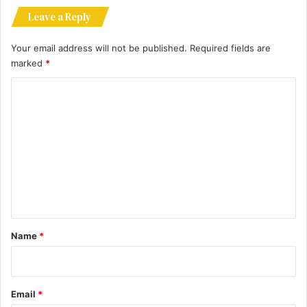
Leave a Reply
Your email address will not be published.
Required fields are
marked
*
C
o
m
m
e
n
t
*
Name
*
Email
*