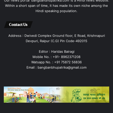
Our news portal ‘bangbandhupatrika.com’ is a Hindi news website.
Within a short span of time, it has made its own niche among the
Hindi speaking population.
Contact Us
Address : Dwivedi Complex Ground floor, E Road, Krishnapuri
Devpuri, Raipur (C.G) Pin Code-492015
Editor : Haridas Bairagi
Mobile No. : +91- 8962371208
Watsapp No. : +91 75872 56836
Email : bangbanbhupatrika@gmail.com