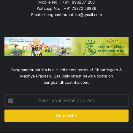
Mobile No. : +91- 8962371208
Watsapp No. : +91 75872 56836
Email : bangbanbhupatrika@gmail.com
Bangbandhupatrika is a Hindi news portal of Chhattisgarh &
Madhya Pradesh. Get Daily latest news update on
bangbandhupatrika.com.
Enter
your
Email
address