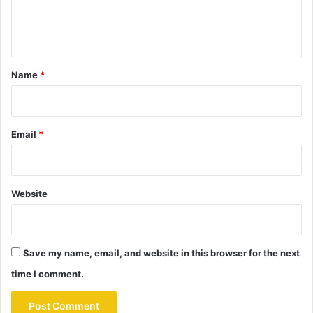
e
n
t
*
Name
*
Email
*
Website
Save my name, email, and website in this browser for the next
time I comment.