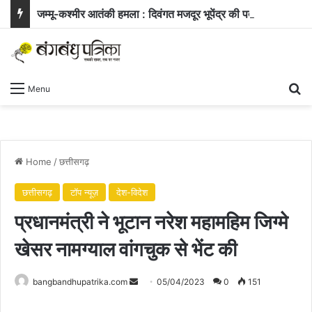
जम्मू-कश्मीर आतंकी हमला : दिवंगत मजदूर भूपेंद्र की पत्नी ने सरकार से मांगी नौकरी और बच्चे के लिए आर्थिक सहायता
Se
Menu
Home
/
छत्तीसगढ़
छत्तीसगढ़
टॉप न्यूज़
देश-विदेश
प्रधानमंत्री ने भूटान नरेश महामहिम जिग्मे
खेसर नामग्याल वांगचुक से भेंट की
Send
bangbandhupatrika.com
05/04/2023
0
151
an