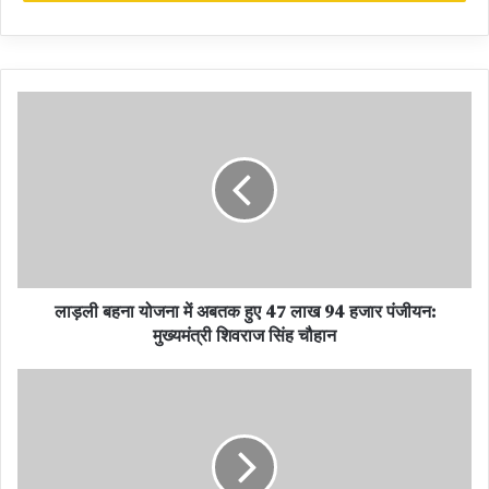
***
His Majesty Jigme Khesar Namgyel
Wangchuck
PM meets the King of Bhutan
प्रधानमंत्री ने भूटान नरेश महामहिम जिग्मे खेसर नामग्याल वांगचुक
से भेंट की
लाड़ली बहना योजना में अबतक हुए 47 लाख 94 हजार पंजीयन:
मुख्यमंत्री शिवराज सिंह चौहान