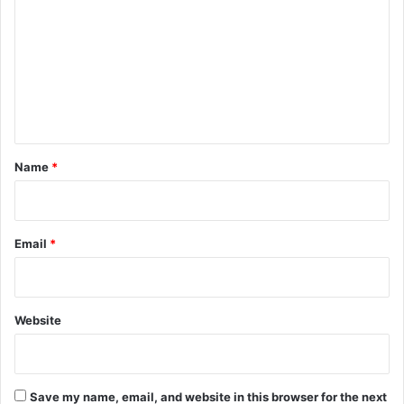
m
m
e
n
t
*
Name
*
Email
*
Website
Save my name, email, and website in this browser for the next