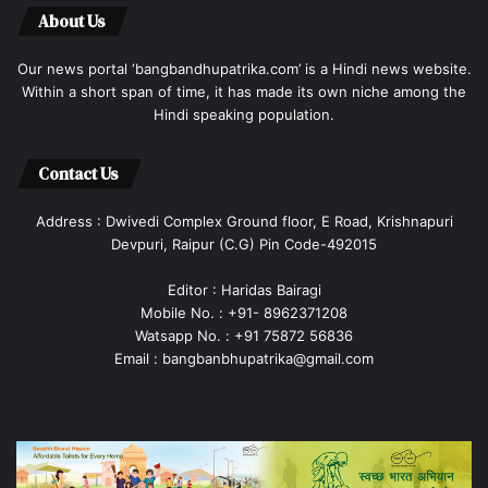
About Us
Our news portal ‘bangbandhupatrika.com’ is a Hindi news website.
Within a short span of time, it has made its own niche among the
Hindi speaking population.
Contact Us
Address : Dwivedi Complex Ground floor, E Road, Krishnapuri
Devpuri, Raipur (C.G) Pin Code-492015
Editor : Haridas Bairagi
Mobile No. : +91- 8962371208
Watsapp No. : +91 75872 56836
Email : bangbanbhupatrika@gmail.com