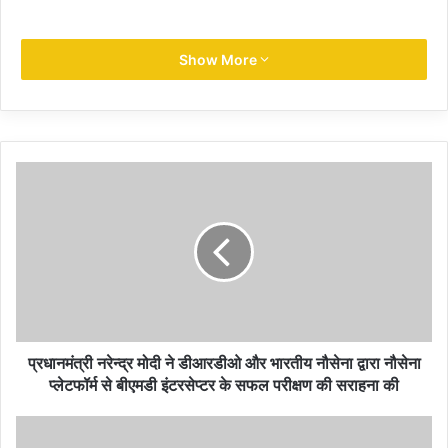
Show More
****
000 trees organized by TMPK on the occasion
of 'World Earth Day'
000 वृक्षारोपण के कार्यक्रम की सराहना की
Prime Minister Narendra Modi lauds the
program of planting 100
प्रधानमंत्री नरेन्द्र मोदी ने बाली में जी-20 शिखर सम्मेलन के
प्रधानमंत्री नरेन्द्र मोदी ने डीआरडीओ और भारतीय नौसेना द्वारा नौसेना
अवसर पर मैंग्रोव वनों का दौरा किया
प्लेटफॉर्म से बीएमडी इंटरसेप्टर के सफल परीक्षण की सराहना की