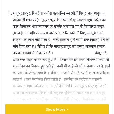
email
भानुप्रतापपुर, शिवसेना प्रदेश महासचिव चंद्रमौली मिश्रा द्वारा अनुभाग
अधिकारी (राजस्व )भानुप्रतापपुर के माध्यम से मुख्यमंत्री भूपेश बघेल को
पत्र लिखकर भानुप्रतापपुर एवं उसके आसपास वर्षों से निवासरत नजूल
,आबादी ,वन भूमि पर कब्जा धारी परिवार जिनको की निशुल्क भूमिस्वामी
(पट्टा) का लाभ नहीं मिला है ।उन्हें तत्काल भूमि स्वामी हक (पट्टा) देने की
मांग किया गया है। विदित हो कि भानूप्रतापपुर एवं उसके आसपास हजारों
परिवार दशकों से निवासरत है । किंतु उन्हें
आज तक पट्टा प्राप्त नहीं हुआ है। जिससे वह हर समय विभिन्न माध्यमों से
भय दोहन का शिकार हुए रहते हैं ।कभी भी उन्हें ब्लैकमेल किया जाता है ।एवं
हर समय वो डरेहुए रहते हैं । विभिन्न माध्यमों से उन्हें डराने का प्रयास किया
जाता है ।उन्हें ब्लैकमेल किया जाता है ।इसलिए हम प्रदेश के यशस्वी
मुख्यमंत्री भूपेश बघेल से मांग करते हैं कि अविलंब भानूप्रतापपुर एवं उसके
आसपास निवासरत परिवारों को निशुल्क भूमिस्वामी पट्टा का लाभ देते हुए
उनका कल्याण करने की कृपा करेंगे। गरीबों को पट्टा मिलने के बाद उन्हें
शासन से, बैंक से मिलने वाली कई योजनाओं का लाभ मिलना चालू हो जाएगा
Show More
।जिससे वो अपने जीविका को सुचारू रूप से चला सकेंगे एवं छत्तीसगढ़