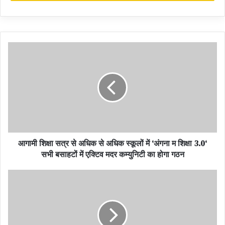
प्रदेश के यशस्वी मुख्यमंत्री भूपेश बघेल के आभारी रहेंगे।
Shiv Sena wrote a letter to Chief Minister
Bhupesh Baghel about giving lease to Nazul
population
शिव सेना ने लिखा मुख्यमंत्री भूपेश बघेल को पत्र नजूल आबादी को
पट्टा देने की बात
आगामी शिक्षा सत्र से अधिक से अधिक स्कूलों में ‘अंगना म शिक्षा 3.0‘
सभी बसाहटों में एक्टिव मदर कम्युनिटी का होगा गठन