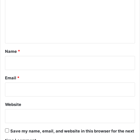
m
m
e
n
t
*
Name
*
Email
*
Website
Save my name, email, and website in this browser for the next