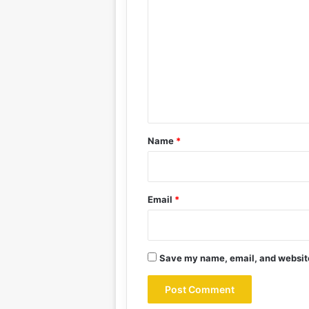
o
m
m
e
n
t
*
Name
*
Email
*
Save my name, email, and website 