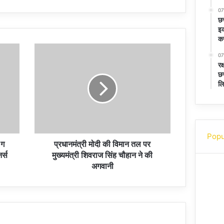
07
छत
इक
कर
07
रक
छत
लि
Popu
 ग
प्रधानमंत्री मोदी की विमान तल पर
र्स
मुख्यमंत्री शिवराज सिंह चौहान ने की
अगवानी