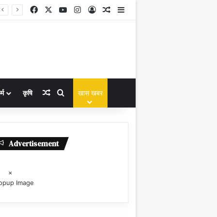
Facebook
X
YouTube
Instagram
Log In
Random Article
Sidebar
Random Article
Search for
्म
कृषि
खास खबर
Advertisement
×