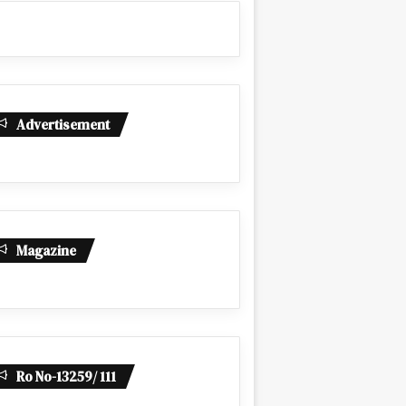
Advertisement
Magazine
Ro No-13259/ 111