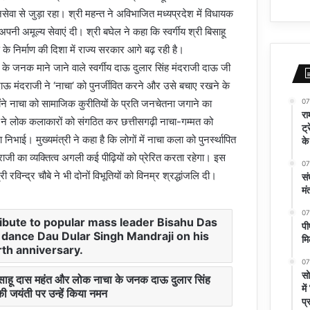
वा से जुड़ा रहा। श्री महन्त ने अविभाजित मध्यप्रदेश में विधायक
अपनी अमूल्य सेवाएं दी। श्री बघेल ने कहा कि स्वर्गीय श्री बिसाहू
के निर्माण की दिशा में राज्य सरकार आगे बढ़ रही है।
‘ के जनक माने जाने वाले स्वर्गीय दाऊ दुलार सिंह मंदराजी दाऊ जी
ाऊ मंदराजी ने ‘नाचा‘ को पुनर्जीवित करने और उसे बचाए रखने के
07
ंने नाचा को सामाजिक कुरीतियों के प्रति जनचेतना जगाने का
रा
 ने लोक कलाकारों को संगठित कर छत्तीसगढ़ी नाचा-गम्मत को
ट्
ा निभाई। मुख्यमंत्री ने कहा है कि लोगों में नाचा कला को पुनर्स्थापित
के
जी का व्यक्तित्व अगली कई पीढ़ियों को प्रेरित करता रहेगा। इस
07
रविन्द्र चौबे ने भी दोनों विभूतियों को विनम्र श्रद्धांजलि दी।
सं
मं
07
ribute to popular mass leader Bisahu Das
पी
 dance Dau Dular Singh Mandraji on his
मि
rth anniversary.
07
सो
 बिसाहू दास महंत और लोक नाचा के जनक दाऊ दुलार सिंह
मे
की जयंती पर उन्हें किया नमन
प्