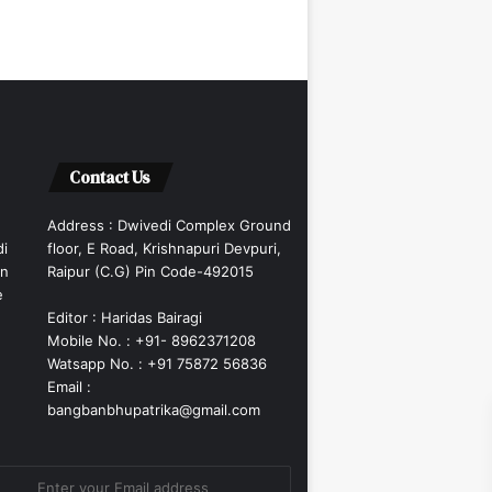
Contact Us
Address : Dwivedi Complex Ground
di
floor, E Road, Krishnapuri Devpuri,
an
Raipur (C.G) Pin Code-492015
e
Editor : Haridas Bairagi
Mobile No. : +91- 8962371208
Watsapp No. : +91 75872 56836
Email :
bangbanbhupatrika@gmail.com