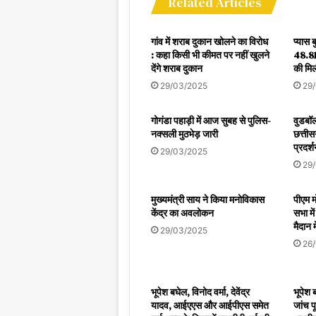
Related Articles
गांव में शराब दुकान खोलने का विरोध
प्यास 
: कहा किसी भी कीमत पर नहीं खुलने
48.81
देंगे शराब दुकान
की मिल
29/03/2025
29
गोगंडा पहाड़ी में आज सुबह से पुलिस-
वुडबॉल
नक्सली मुठभेड़ जारी
छत्तीस
प्रदर्
29/03/2025
29
मुख्यमंत्री साय ने किया मनोविकास
पीएम मो
केंद्र का अवलोकन
सभा मे
मैदान म
29/03/2025
26
भूपेश बघेल, विनोद वर्मा, देवेंद्र
भूपेश 
यादव, आईएएस और आईपीएस समेत
जांच प