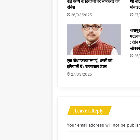
कई अन्य के ठिकानों पर सीबीआई की
था सील
दबिश
मोबाइल
26/03/2025
27
जशपुर 
पटल प
: तीन 
लोकार्
26
एक पौधा जरूर लगाएं, धरती को
हरियाली दें : राज्यपाल डेका
27/03/2025
Leave a Reply
Your email address will not be publis
C