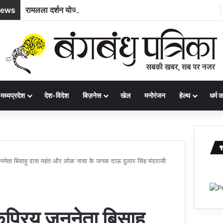
News
रामलला दर्शन योजना : अम्बिकापुर से भारत गौरव ट्रेन से अयोध्या और काशी के लिए रवाना हुए सरगुजा के 850 यात्री
मध्यप्रदेश
देश-विदेश
बिज़नेस
खेल
मनोरंजन
हेल्थ
धर्म कर
य जननेता बिसाहू दास महंत और लोक नाचा के जनक दाऊ दुलार सिंह मंदराजी
ोकप्रिय जननेता बिसाहू