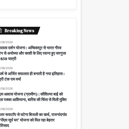
Breaking News
/08/2026
मलला दर्शन योजना : अम्बिकापुर से भारत गौरव
रेन से अयोध्या और काशी के लिए रवाना हुए सरगुजा
 850 यात्री
/08/2026
घर्ष से अर्जित सफलता ही बनाती है नया इतिहास :
त्री टंक राम वर्मा
/08/2026
एम आवास योजना (ग्रामीण) : कौशिल्या बाई को
ला पक्का आशियाना, बारिश की चिंता से मिली मुक्ति
/08/2026
लर रूफटॉप से घटेगा बिजली का खर्च, राजनांदगांव
ं ‘पीएम सूर्य घर’ योजना को मिल रहा बेहतर
रतिसाद