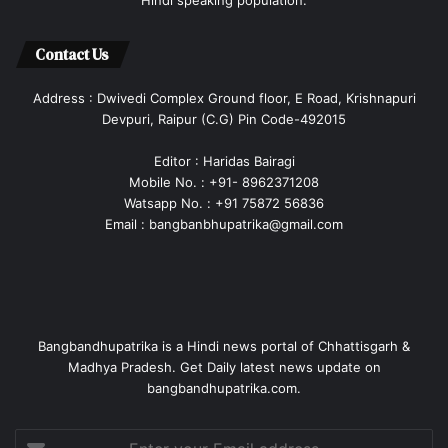
Hindi speaking population.
Contact Us
Address : Dwivedi Complex Ground floor, E Road, Krishnapuri
Devpuri, Raipur (C.G) Pin Code-492015
Editor : Haridas Bairagi
Mobile No. : +91- 8962371208
Watsapp No. : +91 75872 56836
Email : bangbanbhupatrika@gmail.com
Bangbandhupatrika is a Hindi news portal of Chhattisgarh &
Madhya Pradesh. Get Daily latest news update on
bangbandhupatrika.com.
Enter