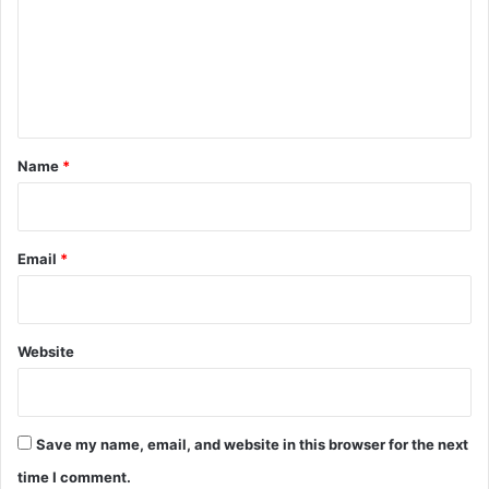
m
e
n
t
*
Name
*
Email
*
Website
Save my name, email, and website in this browser for the next
time I comment.