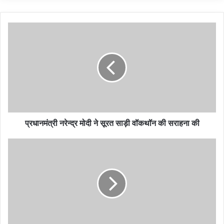
दैनिक सक्रिय मामलों की दर 5.46 प्रतिशत है
साप्ताहिक सक्रिय मामलों की दर 5.32 प्रतिशत है
अब तक 92.48 करोड़ जांच की जा चुकी हैं,बीते चौबीस घंटों में 2,30,419
जांच की गई
****
प्रधानमंत्री नरेन्द्र मोदी ने सूरत साड़ी वॉकथॉन की सराहना की
20 April COVID-19 Update
20 अप्रैल कोविड-19 अपडेट