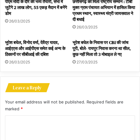
पीएम मोदी के दौरे की भव्य तैयारी, सभा में
छत्तीसगढ़ को मिला राष्ट्रीय सम्मान : टीबी
जुटेंगे 2 लाख लोग, 55 एकड़ मैदान में बनेंगे
मुक्त ग्राम पंचायत अभियान में हासिल किया
डोम
प्रथम स्थान, स्वास्थ्य मंत्री जायसवाल ने
दी बधाई
26/03/2025
26/03/2025
भूपेश बघेल, विनोद वर्मा, देवेंद्र यादव,
भूपेश बघेल के निवास पर CBI की जांच
आईएएस और आईपीएस समेत कई अन्य के
पूरी, बोले- रायपुर निवास करना था सील,
ठिकानों पर सीबीआई की दबिश
कुछ नहीं मिला तो 3 मोबाइल ले गए
26/03/2025
27/03/2025
Leave a Reply
Your email address will not be published.
Required fields are
marked
*
C
o
m