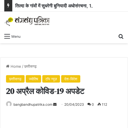
तिल्दा के गांवों में सुधरेगी बुनियादी अधोसंरचना, 10 निर्माण कार्यों के लिए 58.71 लाख रुपये स्वीकृत
Se
Menu
Home
/
छत्तीसगढ़
छत्तीसगढ़
ज्योतिष
टॉप न्यूज़
देश-विदेश
20 अप्रैल कोविड-19 अपडेट
Send
bangbandhupatrika.com
20/04/2023
0
112
an
email