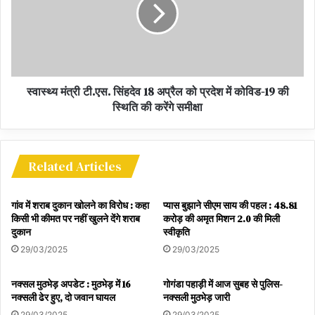
इस अवसर पर कृषि मंत्री श्री रविन्द्र चौबे, उच्च शिक्षा मंत्री श्री उमेश पटेल,
वन मंत्री श्री मोहम्मद अकबर, नगरीय प्रशासन मंत्री डॉ. शिवकुमार डहरिया,
छत्तीसगढ़ हाउसिंग बोर्ड के अध्यक्ष श्री कुलदीप जुनेजा, विधायक श्रीमती अनिता
योगेन्द्र शर्मा, रायपुर महापौर श्री एजाज ढेबर, सभापति श्री प्रमोद दुबे सहित
वरिष्ठजन एवं नागरिक बड़ी संख्या में उपस्थित थे।
स्वास्थ्य मंत्री टी.एस. सिंहदेव 18 अप्रैल को प्रदेश में कोविड-19 की
स्थिति की करेंगे समीक्षा
Chief Minister Baghel unveiled the life size
statue of martyr Nandkumar Patel at Pandri
Oxygen Zone
Related Articles
मुख्यमंत्री बघेल ने पंडरी ऑक्सीजोन में किया शहीद नंदकुमार पटेल
गांव में शराब दुकान खोलने का विरोध : कहा
प्यास बुझाने सीएम साय की पहल : 48.81
की आदमकद प्रतिमा का अनावरण
किसी भी कीमत पर नहीं खुलने देंगे शराब
करोड़ की अमृत मिशन 2.0 की मिली
दुकान
स्वीकृति
29/03/2025
29/03/2025
नक्सल मुठभेड़ अपडेट : मुठभेड़ में 16
गोगंडा पहाड़ी में आज सुबह से पुलिस-
नक्सली ढेर हुए, दो जवान घायल
नक्सली मुठभेड़ जारी
29/03/2025
29/03/2025