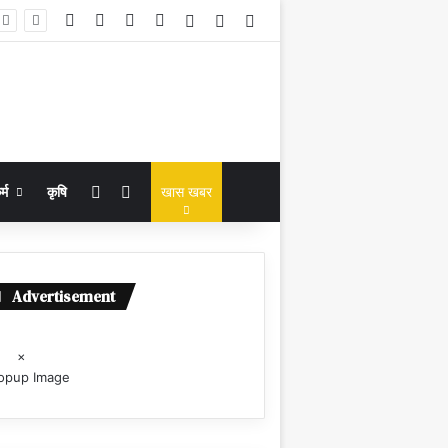
Facebook
X
YouTube
Instagram
Log In
Random Article
Sidebar
Random Article
Search for
्म
कृषि
खास खबर
Advertisement
×