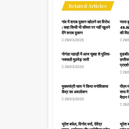
Related Articles
गांव में शराब दुकान खोलने का विरोध
प्यास 
: कहा किसी भी कीमत पर नहीं खुलने
48.81
देंगे शराब दुकान
की मिल
29/03/2025
29/
गोगंडा पहाड़ी में आज सुबह से पुलिस-
वुडबॉल
नक्सली मुठभेड़ जारी
छत्तीस
प्रदर्
29/03/2025
29/
मुख्यमंत्री साय ने किया मनोविकास
पीएम मो
केंद्र का अवलोकन
सभा मे
मैदान म
29/03/2025
26/
भूपेश बघेल, विनोद वर्मा, देवेंद्र
भूपेश 