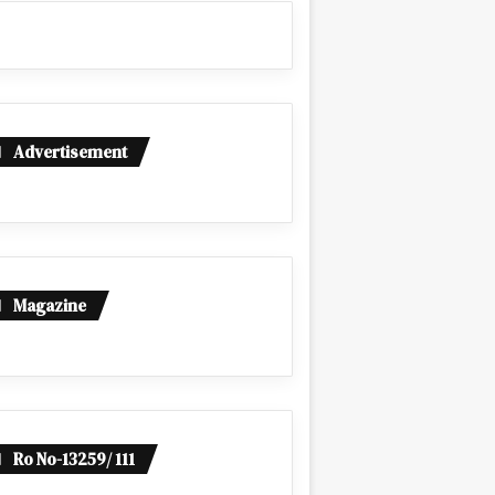
Advertisement
Magazine
Ro No-13259/ 111