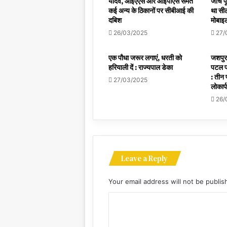
यादव, आईएएस और आईपीएस समेत
जांच प
कई अन्य के ठिकानों पर सीबीआई की
था सील
दबिश
मोबाइल
26/03/2025
27/
एक पौधा जरूर लगाएं, धरती को
जशपुर 
हरियाली दें : राज्यपाल डेका
पटल प
: तीन 
27/03/2025
लोकार्
26/
Leave a Reply
Your email address will not be publis
C
o