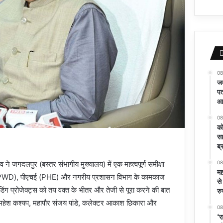
08
जम
पत
आर
08
को
सा
ब्
08
व ने जगदलपुर (बस्तर संभागीय मुख्यालय) में एक महत्वपूर्ण समीक्षा
मह
माण (PWD), पीएचई (PHE) और नगरीय प्रशासन विभाग के कामकाज
से
िंग प्रोजेक्ट्स को तय वक्त के भीतर और तेजी से पूरा करने की बात
रु
 महेश कश्यप, महापौर संजय पांडे, कलेक्टर आकाश छिकारा और
08
‘र