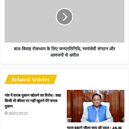
चौक में 15 लोगों द्वारा नवयुवक की लाठी, डंडो और चाक़ू से हत्या की गई यह यह
सरकार की विफलता को दर्शाता है, ऐसी घटना प्रदेश के अलग अलग स्थानों में
होती जा रही है, सरकार का अंकुश खत्म होते जा रहा है पुलिस अधिकारी निरकुंश
होते जा रहे हैं और उनको लायन ऑर्डर से मतलब नहीं है। राज्य सरकार सामाजिक
सुरक्षा देने में असफ़ल हो चुकी है और असमाजिक तत्वों का सीना चौड़ा होता जा रहा
है।
बाल-विवाह रोकथाम के लिए जनप्रतिनिधि, स्वयंसेवी संगठन और
आमजनों से अपील
Former Chief Minister of Chhattisgarh along
with many veteran BJP leaders reached Raj
Bhavan for high level investigation in mass
suicide case of Pahadi Korwa family
Related Articles
गांव में शराब दुकान खोलने का विरोध : कहा
किसी भी कीमत पर नहीं खुलने देंगे शराब
दुकान
29/03/2025
प्यास बुझाने सीएम साय की पहल : 48.81